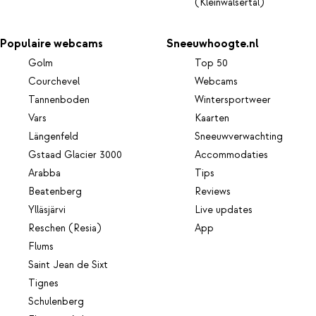
(Kleinwalsertal)
Populaire webcams
Sneeuwhoogte.nl
Golm
Top 50
Courchevel
Webcams
Tannenboden
Wintersportweer
Vars
Kaarten
Längenfeld
Sneeuwverwachting
Gstaad Glacier 3000
Accommodaties
Arabba
Tips
Beatenberg
Reviews
Ylläsjärvi
Live updates
Reschen (Resia)
App
Flums
Saint Jean de Sixt
Tignes
Schulenberg