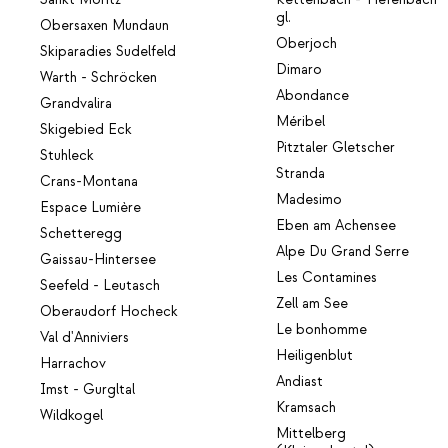
gl.
Obersaxen Mundaun
Oberjoch
Skiparadies Sudelfeld
Dimaro
Warth - Schröcken
Abondance
Grandvalira
Méribel
Skigebied Eck
Pitztaler Gletscher
Stuhleck
Stranda
Crans-Montana
Madesimo
Espace Lumière
Eben am Achensee
Schetteregg
Alpe Du Grand Serre
Gaissau-Hintersee
Les Contamines
Seefeld - Leutasch
Zell am See
Oberaudorf Hocheck
Le bonhomme
Val d'Anniviers
Heiligenblut
Harrachov
Andiast
Imst - Gurgltal
Kramsach
Wildkogel
Mittelberg