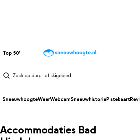
NAAR HOOFDINHOUD
Top 50
Webcams
Wintersportweer
Kaarten
Sneeuwverwacht
Sneeuwhoogte
Weer
Webcam
Sneeuwhistorie
Pistekaart
Rev
Accommodaties Bad