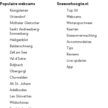
Populaire webcams
Sneeuwhoogte.nl
Königsleiten
Top 50
Uttendorf
Webcams
Mölltaler Gletscher
Wintersportweer
Sankt Andreasberg-
Kaarten
Sonnenberg
Sneeuwverwachting
Heiligenblut
Accommodaties
Balderschwang
Tips
Zell am See
Reviews
Val d'Isère
Live updates
Rußbach
App
Obergurgl
Churwalden
Alt St. Johann
Adelboden
Les Glovettes
Wildschönau