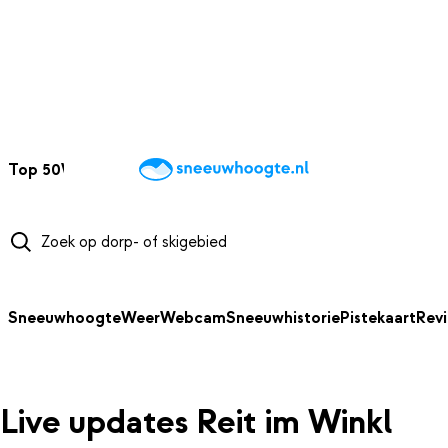
NAAR HOOFDINHOUD
Top 50
Webcams
Wintersportweer
Kaarten
Sneeuwverwacht
Sneeuwhoogte
Weer
Webcam
Sneeuwhistorie
Pistekaart
Rev
Live updates Reit im Winkl