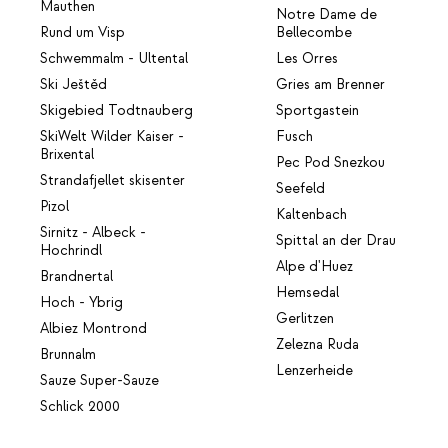
Mauthen
Notre Dame de
Rund um Visp
Bellecombe
Schwemmalm - Ultental
Les Orres
Ski Ještěd
Gries am Brenner
Skigebied Todtnauberg
Sportgastein
SkiWelt Wilder Kaiser -
Fusch
Brixental
Pec Pod Snezkou
Strandafjellet skisenter
Seefeld
Pizol
Kaltenbach
Sirnitz - Albeck -
Spittal an der Drau
Hochrindl
Alpe d'Huez
Brandnertal
Hemsedal
Hoch - Ybrig
Gerlitzen
Albiez Montrond
Zelezna Ruda
Brunnalm
Lenzerheide
Sauze Super-Sauze
Schlick 2000