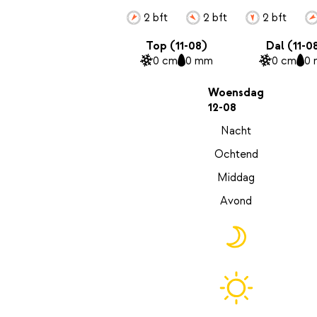
2 bft
2 bft
2 bft
Top (11-08)
Dal (11-0
0 cm
0 mm
0 cm
0
Woensdag
12-08
Nacht
Ochtend
Middag
Avond