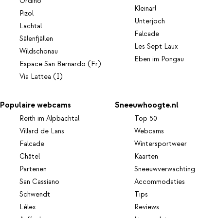
Ordino
Kleinarl
Pizol
Unterjoch
Lachtal
Falcade
Sälenfjällen
Les Sept Laux
Wildschönau
Eben im Pongau
Espace San Bernardo (Fr)
Via Lattea (I)
Populaire webcams
Sneeuwhoogte.nl
Reith im Alpbachtal
Top 50
Villard de Lans
Webcams
Falcade
Wintersportweer
Châtel
Kaarten
Partenen
Sneeuwverwachting
San Cassiano
Accommodaties
Schwendt
Tips
Lélex
Reviews