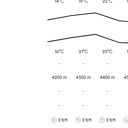
14°C
19°C
22°C
16°C
21°C
25°C
-
-
-
4200 m
4300 m
4400 m
4
-
-
-
-
-
-
2 bft
2 bft
2 bft