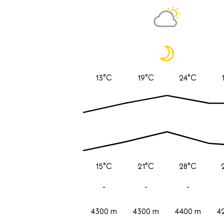
13°C
19°C
24°C
15°C
21°C
28°C
-
-
-
4300 m
4300 m
4400 m
4