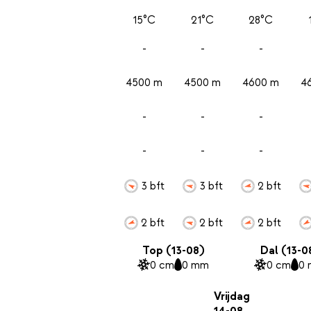
15°C
21°C
28°C
-
-
-
4500 m
4500 m
4600 m
4
-
-
-
-
-
-
3 bft
3 bft
2 bft
2 bft
2 bft
2 bft
Top (13-08)
Dal (13-0
0 cm
0 mm
0 cm
0
Vrijdag