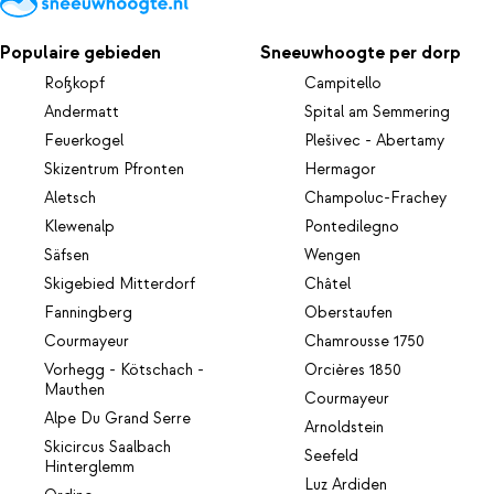
Populaire gebieden
Sneeuwhoogte per dorp
Roßkopf
Campitello
Andermatt
Spital am Semmering
Feuerkogel
Plešivec - Abertamy
Skizentrum Pfronten
Hermagor
Aletsch
Champoluc-Frachey
Klewenalp
Pontedilegno
Säfsen
Wengen
Skigebied Mitterdorf
Châtel
Fanningberg
Oberstaufen
Courmayeur
Chamrousse 1750
Vorhegg - Kötschach -
Orcières 1850
Mauthen
Courmayeur
Alpe Du Grand Serre
Arnoldstein
Skicircus Saalbach
Seefeld
Hinterglemm
Luz Ardiden