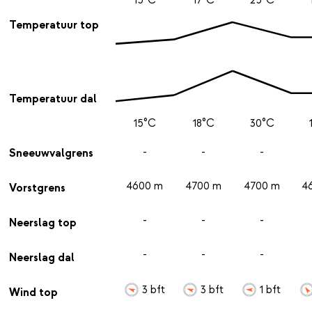
Temperatuur top
Temperatuur dal
15°C
18°C
30°C
-
-
-
Sneeuwvalgrens
4600 m
4700 m
4700 m
4
Vorstgrens
-
-
-
Neerslag top
-
-
-
Neerslag dal
3 bft
3 bft
1 bft
Wind top