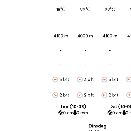
18°C
22°C
29°C
-
-
-
4100 m
4000 m
4100 m
4
-
-
-
-
-
-
3 bft
3 bft
3 bft
2 bft
2 bft
2 bft
Top (10-08)
Dal (10-0
0 cm
0 mm
0 cm
0
Dinsdag