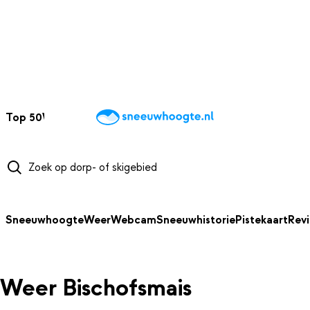
NAAR HOOFDINHOUD
Top 50
Webcams
Wintersportweer
Kaarten
Sneeuwverwacht
Sneeuwhoogte
Weer
Webcam
Sneeuwhistorie
Pistekaart
Rev
Weer Bischofsmais