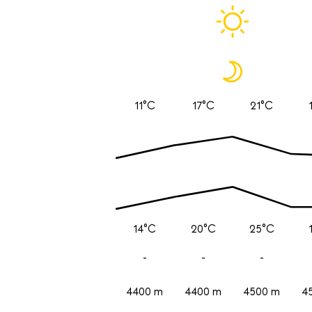
11°C
17°C
21°C
14°C
20°C
25°C
-
-
-
4400 m
4400 m
4500 m
4