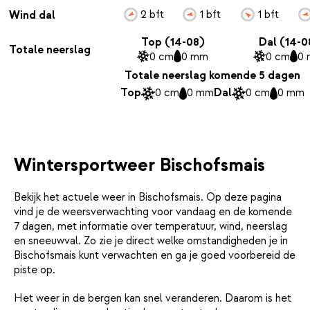
2 bft
1 bft
1 bft
Wind dal
Top (14-08)
Dal (14-0
Totale neerslag
0 cm
0 mm
0 cm
0
Totale neerslag komende 5 dagen
Top
0 cm
0 mm
Dal
0 cm
0 mm
Wintersportweer Bischofsmais
Bekijk het actuele weer in Bischofsmais. Op deze pagina
vind je de weersverwachting voor vandaag en de komende
7 dagen, met informatie over temperatuur, wind, neerslag
en sneeuwval. Zo zie je direct welke omstandigheden je in
Bischofsmais kunt verwachten en ga je goed voorbereid de
piste op.
Het weer in de bergen kan snel veranderen. Daarom is het