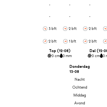
-
-
-
-
-
-
3 bft
2 bft
2 bft
2 bft
1 bft
2 bft
Top (12-08)
Dal (12-0
0 cm
0 mm
0 cm
0
Donderdag
13-08
Nacht
Ochtend
Middag
Avond