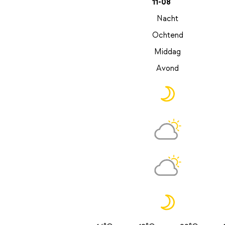
11-08
Nacht
Ochtend
Middag
Avond