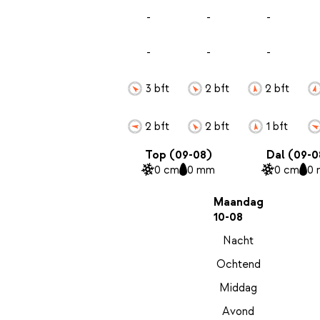
-
-
-
-
-
-
3 bft
2 bft
2 bft
2 bft
2 bft
1 bft
Top (09-08)
Dal (09-0
0 cm
0 mm
0 cm
0
Maandag
10-08
Nacht
Ochtend
Middag
Avond