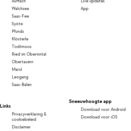
Auffach
Live updates
Walchsee
App
Saas-Fee
Syöte
Pfunds
Klösterle
Todtmoos
Ried im Oberinntal
Obertauern
Marul
Leogang
Saas-Balen
Sneeuwhoogte app
Links
Download voor Android
Privacyverklaring &
Download voor iOS
cookiebeleid
Disclaimer