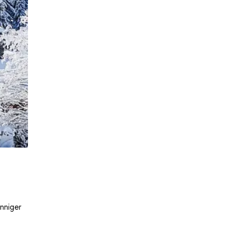
nniger