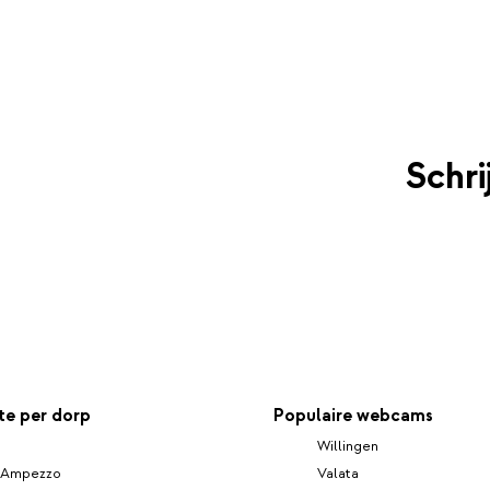
Schri
e per dorp
Populaire webcams
Willingen
d'Ampezzo
Valata