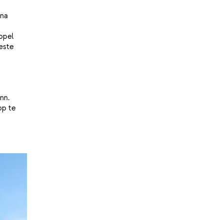
ina
ippel
beste
nn.
op te