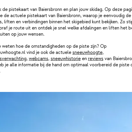
k de pistekaart van Baiersbronn en plan jouw skidag. Op deze pag
je de actuele pistekaart van Baiersbronn, waarop je eenvoudig de
s, liften en verbindingen binnen het skigebied kunt bekijken. Zo st
oraf je route uit en ontdek je snel welke afdalingen en liften het 
luiten op jouw wensen.
je weten hoe de omstandigheden op de piste zijn? Op
uwhoogte.nl vind je ook de actuele
sneeuwhoogte
,
sverwachting
,
webcams
,
sneeuwhistorie
en
reviews
van Baiersbro
b je alle informatie bij de hand om optimaal voorbereid de piste 
.