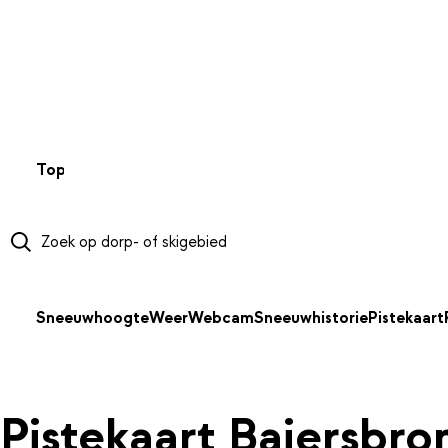
NAAR HOOFDINHOUD
Top 50
Webcams
Wintersportweer
Kaarten
Sneeuwverwa
Sneeuwhoogte
Weer
Webcam
Sneeuwhistorie
Pistekaart
Pistekaart Baiersbro