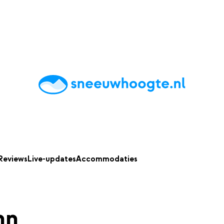
chting
Accommodaties
Tips
Reviews
Live updates
App
Reviews
Live-updates
Accommodaties
nn