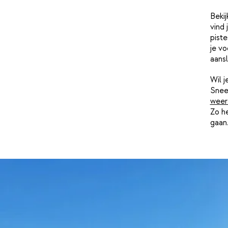
Bekij
vind 
piste
je vo
aans
Wil 
Snee
weer
Zo he
gaan