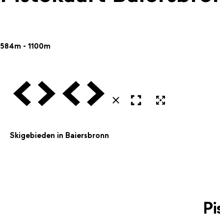
584m - 1100m
Vorige
Volgende
Vorige
Volgende
Open in volledig scherm
Uitvergroten
Sluiten
Skigebieden in Baiersbronn
Pi