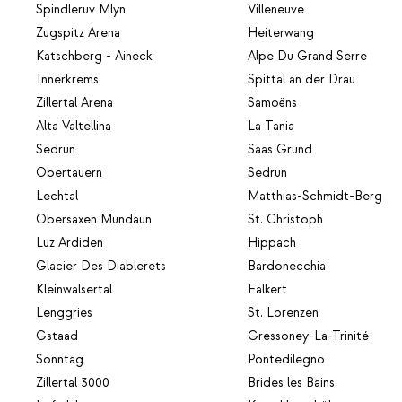
Spindleruv Mlyn
Villeneuve
Zugspitz Arena
Heiterwang
Katschberg - Aineck
Alpe Du Grand Serre
Innerkrems
Spittal an der Drau
Zillertal Arena
Samoëns
Alta Valtellina
La Tania
Sedrun
Saas Grund
Obertauern
Sedrun
Lechtal
Matthias-Schmidt-Berg
Obersaxen Mundaun
St. Christoph
Luz Ardiden
Hippach
Glacier Des Diablerets
Bardonecchia
Kleinwalsertal
Falkert
Lenggries
St. Lorenzen
Gstaad
Gressoney-La-Trinité
Sonntag
Pontedilegno
Zillertal 3000
Brides les Bains