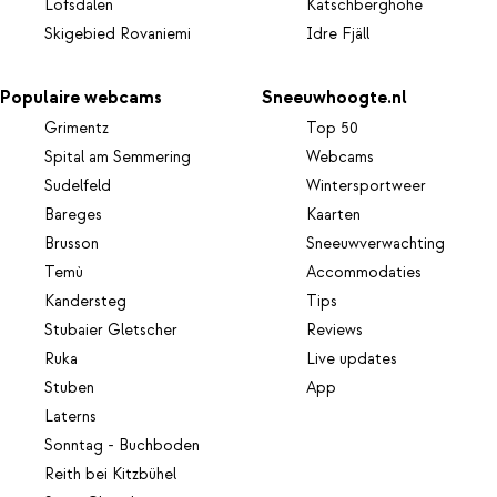
Lofsdalen
Katschberghöhe
Skigebied Rovaniemi
Idre Fjäll
Populaire webcams
Sneeuwhoogte.nl
Grimentz
Top 50
Spital am Semmering
Webcams
Sudelfeld
Wintersportweer
Bareges
Kaarten
Brusson
Sneeuwverwachting
Temù
Accommodaties
Kandersteg
Tips
Stubaier Gletscher
Reviews
Ruka
Live updates
Stuben
App
Laterns
Sonntag - Buchboden
Reith bei Kitzbühel