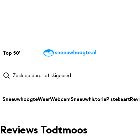
NAAR HOOFDINHOUD
Top 50
Webcams
Wintersportweer
Kaarten
Sneeuwverwacht
Sneeuwhoogte
Weer
Webcam
Sneeuwhistorie
Pistekaart
Rev
Reviews Todtmoos