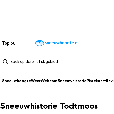
NAAR HOOFDINHOUD
Top 50
Webcams
Wintersportweer
Kaarten
Sneeuwverwacht
Sneeuwhoogte
Weer
Webcam
Sneeuwhistorie
Pistekaart
Rev
Sneeuwhistorie Todtmoos