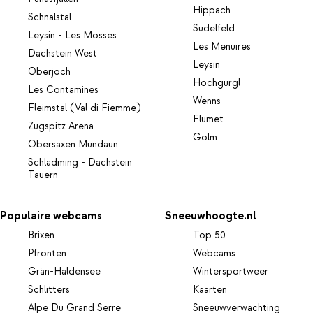
Hippach
Schnalstal
Sudelfeld
Leysin - Les Mosses
Les Menuires
Dachstein West
Leysin
Oberjoch
Hochgurgl
Les Contamines
Wenns
Fleimstal (Val di Fiemme)
Flumet
Zugspitz Arena
Golm
Obersaxen Mundaun
Schladming - Dachstein
Tauern
Populaire webcams
Sneeuwhoogte.nl
Brixen
Top 50
Pfronten
Webcams
Grän-Haldensee
Wintersportweer
Schlitters
Kaarten
Alpe Du Grand Serre
Sneeuwverwachting