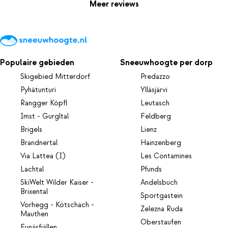
Meer reviews
Populaire gebieden
Sneeuwhoogte per dorp
Skigebied Mitterdorf
Predazzo
Pyhätunturi
Ylläsjärvi
Rangger Köpfl
Leutasch
Imst - Gurgltal
Feldberg
Brigels
Lienz
Brandnertal
Hainzenberg
Via Lattea (I)
Les Contamines
Lachtal
Pfunds
SkiWelt Wilder Kaiser -
Andelsbuch
Brixental
Sportgastein
Vorhegg - Kötschach -
Zelezna Ruda
Mauthen
Oberstaufen
Funäsfjällen