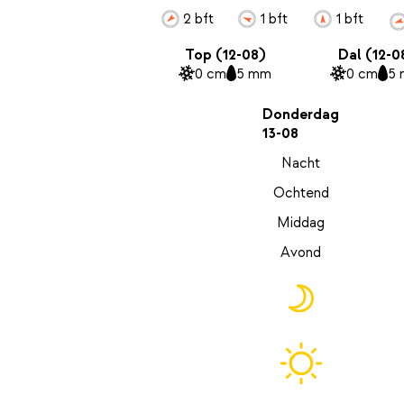
2 bft
1 bft
1 bft
Top (12-08)
Dal (12-0
0 cm
5 mm
0 cm
5
Donderdag
13-08
Nacht
Ochtend
Middag
Avond