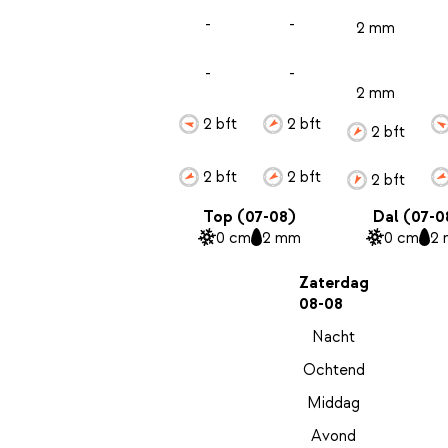
-
-
2 mm
-
-
2 mm
2 bft
2 bft
2 bft
2 bft
2 bft
2 bft
Top (07-08)
Dal (07-0
0 cm
2 mm
0 cm
2
Zaterdag
08-08
Nacht
Ochtend
Middag
Avond