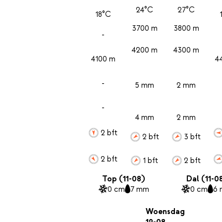
24°C
27°C
18°C
3700 m
3800 m
-
4200 m
4300 m
4100 m
4
-
5 mm
2 mm
-
4 mm
2 mm
2 bft
2 bft
3 bft
2 bft
1 bft
2 bft
Top (11-08)
Dal (11-0
0 cm
7 mm
0 cm
6
Woensdag