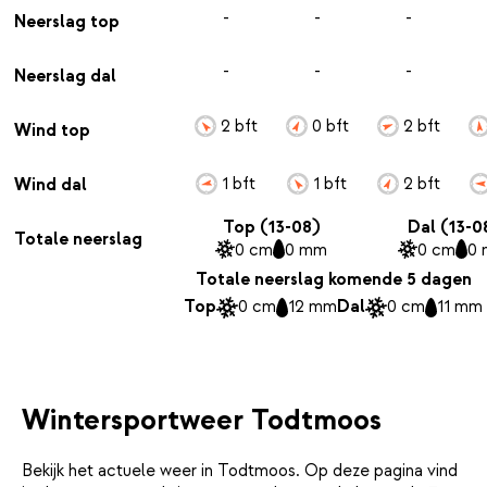
-
-
-
Neerslag top
-
-
-
Neerslag dal
2 bft
0 bft
2 bft
Wind top
1 bft
1 bft
2 bft
Wind dal
Top (13-08)
Dal (13-0
Totale neerslag
0 cm
0 mm
0 cm
0
Totale neerslag komende 5 dagen
Top
0 cm
12 mm
Dal
0 cm
11 mm
Wintersportweer Todtmoos
Bekijk het actuele weer in Todtmoos. Op deze pagina vind