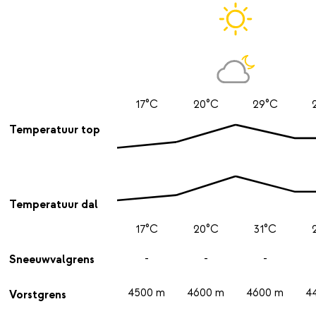
17°C
20°C
29°C
Temperatuur top
Temperatuur dal
17°C
20°C
31°C
-
-
-
Sneeuwvalgrens
4500 m
4600 m
4600 m
4
Vorstgrens