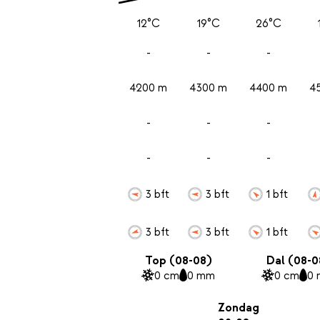
12°C
19°C
26°C
-
-
-
4200 m
4300 m
4400 m
4
-
-
-
-
-
-
3 bft
3 bft
1 bft
3 bft
3 bft
1 bft
Top (08-08)
Dal (08-0
0 cm
0 mm
0 cm
0
Zondag