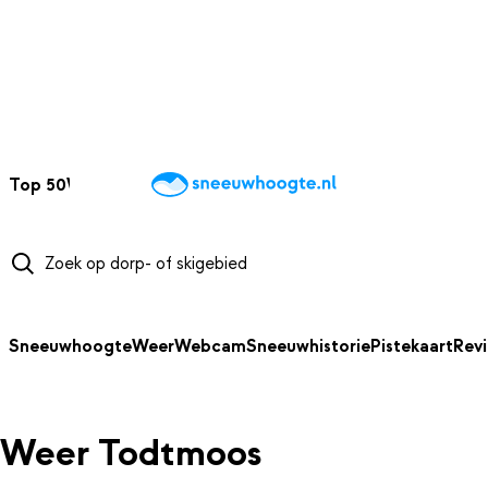
NAAR HOOFDINHOUD
Top 50
Webcams
Wintersportweer
Kaarten
Sneeuwverwacht
Sneeuwhoogte
Weer
Webcam
Sneeuwhistorie
Pistekaart
Rev
Weer Todtmoos