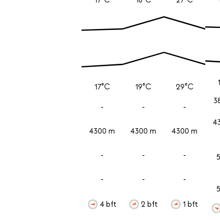
17°C
19°C
29°C
3
-
-
-
4
4300 m
4300 m
4300 m
-
-
-
-
-
-
4 bft
2 bft
1 bft