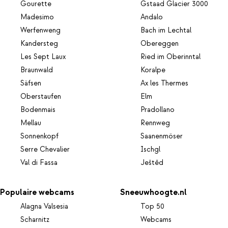
Gourette
Gstaad Glacier 3000
Madesimo
Andalo
Werfenweng
Bach im Lechtal
Kandersteg
Obereggen
Les Sept Laux
Ried im Oberinntal
Braunwald
Koralpe
Säfsen
Ax les Thermes
Oberstaufen
Elm
Bodenmais
Pradollano
Mellau
Rennweg
Sonnenkopf
Saanenmöser
Serre Chevalier
Ischgl
Val di Fassa
Ještěd
Populaire webcams
Sneeuwhoogte.nl
Alagna Valsesia
Top 50
Scharnitz
Webcams