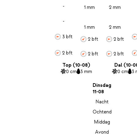
-
1 mm
2 mm
-
1 mm
2 mm
3 bft
2 bft
2 bft
2 bft
2 bft
2 bft
Top (10-08)
Dal (10-0
0 cm
3 mm
0 cm
3
Dinsdag
11-08
Nacht
Ochtend
Middag
Avond