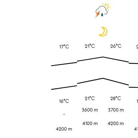
21°C
26°C
17°C
21°C
28°C
16°C
3600 m
3700 m
-
4100 m
4200 m
4200 m
4