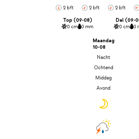
2 bft
2 bft
2 bft
Top (09-08)
Dal (09-0
0 cm
0 mm
0 cm
0
Maandag
10-08
Nacht
Ochtend
Middag
Avond