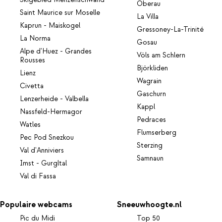
Oberau
Saint Maurice sur Moselle
La Villa
Kaprun - Maiskogel
Gressoney-La-Trinité
La Norma
Gosau
Alpe d'Huez - Grandes
Völs am Schlern
Rousses
Björkliden
Lienz
Wagrain
Civetta
Gaschurn
Lenzerheide - Valbella
Kappl
Nassfeld-Hermagor
Pedraces
Watles
Flumserberg
Pec Pod Snezkou
Sterzing
Val d'Anniviers
Samnaun
Imst - Gurgltal
Val di Fassa
Populaire webcams
Sneeuwhoogte.nl
Pic du Midi
Top 50