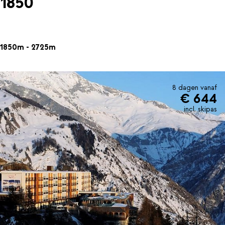
1850
1850m - 2725m
8 dagen vanaf
€ 644
incl. skipas