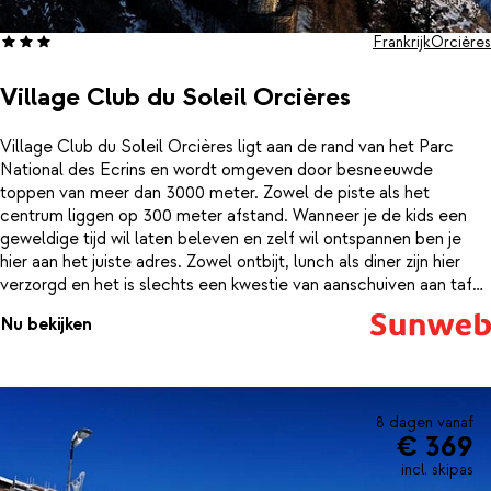
Frankrijk
Orcières
Village Club du Soleil Orcières
Village Club du Soleil Orcières ligt aan de rand van het Parc
National des Ecrins en wordt omgeven door besneeuwde
toppen van meer dan 3000 meter. Zowel de piste als het
centrum liggen op 300 meter afstand. Wanneer je de kids een
geweldige tijd wil laten beleven en zelf wil ontspannen ben je
hier aan het juiste adres. Zowel ontbijt, lunch als diner zijn hier
verzorgd en het is slechts een kwestie van aanschuiven aan tafel.
De avond sluit je af in de bar met een drankje in je hand en
Nu bekijken
verschillende shows. Hier vind je alle ingrediënten voor een uniek
verblijf in de Alpen.Bij een verblijf is een 6-daagse skipas en
materiaalhuur inclusief.
8 dagen vanaf
€ 369
incl. skipas