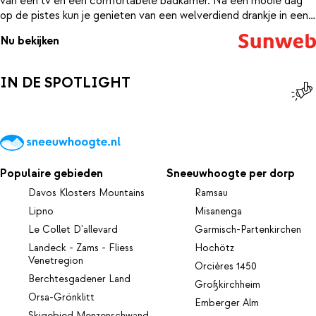
van een tv en een comfortabele badkamer. Na een mooie dag
op de pistes kun je genieten van een welverdiend drankje in een
van de gezellige bars in het centrum.
Nu bekijken
IN DE SPOTLIGHT
Populaire gebieden
Sneeuwhoogte per dorp
Davos Klosters Mountains
Ramsau
Lipno
Misanenga
Le Collet D'allevard
Garmisch-Partenkirchen
Landeck - Zams - Fliess
Hochötz
Venetregion
Orcières 1450
Berchtesgadener Land
Großkirchheim
Orsa-Grönklitt
Emberger Alm
Skigebied Menzenschwand