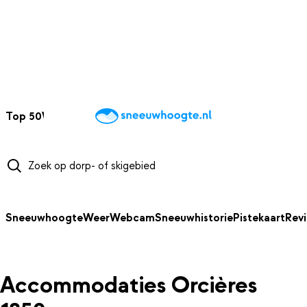
NAAR HOOFDINHOUD
Top 50
Webcams
Wintersportweer
Kaarten
Sneeuwverwacht
Sneeuwhoogte
Weer
Webcam
Sneeuwhistorie
Pistekaart
Rev
Accommodaties Orcières