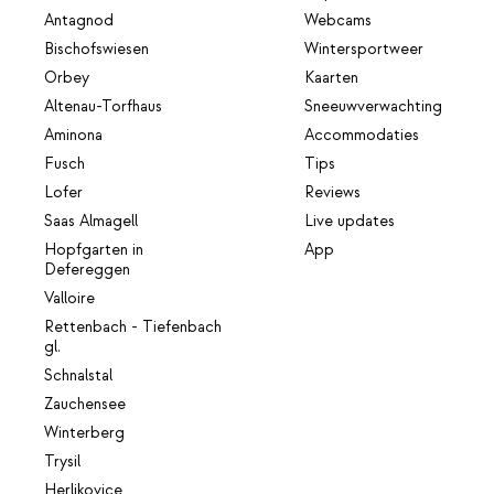
Antagnod
Webcams
Bischofswiesen
Wintersportweer
Orbey
Kaarten
Altenau-Torfhaus
Sneeuwverwachting
Aminona
Accommodaties
Fusch
Tips
Lofer
Reviews
Saas Almagell
Live updates
Hopfgarten in
App
Defereggen
Valloire
Rettenbach - Tiefenbach
gl.
Schnalstal
Zauchensee
Winterberg
Trysil
Herlikovice