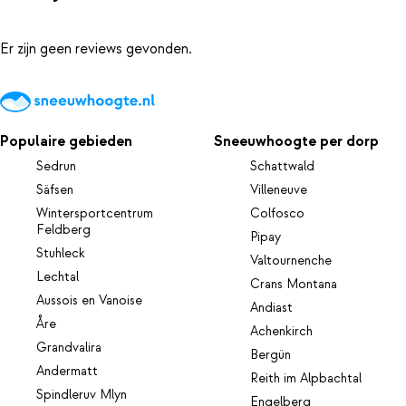
Er zijn geen reviews gevonden.
Populaire gebieden
Sneeuwhoogte per dorp
Sedrun
Schattwald
Säfsen
Villeneuve
Wintersportcentrum
Colfosco
Feldberg
Pipay
Stuhleck
Valtournenche
Lechtal
Crans Montana
Aussois en Vanoise
Andiast
Åre
Achenkirch
Grandvalira
Bergün
Andermatt
Reith im Alpbachtal
Spindleruv Mlyn
Engelberg