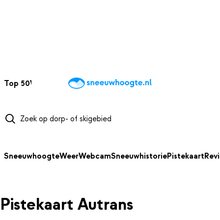
NAAR HOOFDINHOUD
Top 50
Webcams
Wintersportweer
Kaarten
Sneeuwverwacht
Sneeuwhoogte
Weer
Webcam
Sneeuwhistorie
Pistekaart
Rev
Pistekaart Autrans