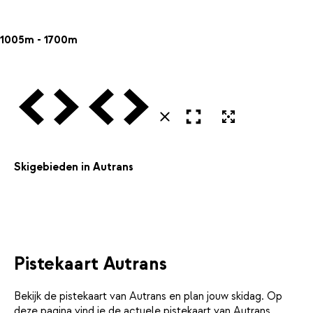
1005m - 1700m
Vorige
Volgende
Vorige
Volgende
Open in volledig scherm
Uitvergroten
Sluiten
Skigebieden in Autrans
Pistekaart Autrans
Bekijk de pistekaart van Autrans en plan jouw skidag. Op
deze pagina vind je de actuele pistekaart van Autrans,