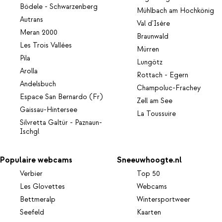
Bödele - Schwarzenberg
Mühlbach am Hochkönig
Autrans
Val d'Isère
Meran 2000
Braunwald
Les Trois Vallées
Mürren
Pila
Lungötz
Arolla
Rottach - Egern
Andelsbuch
Champoluc-Frachey
Espace San Bernardo (Fr)
Zell am See
Gaissau-Hintersee
La Toussuire
Silvretta Galtür - Paznaun-
Ischgl
Populaire webcams
Sneeuwhoogte.nl
Verbier
Top 50
Les Glovettes
Webcams
Bettmeralp
Wintersportweer
Seefeld
Kaarten