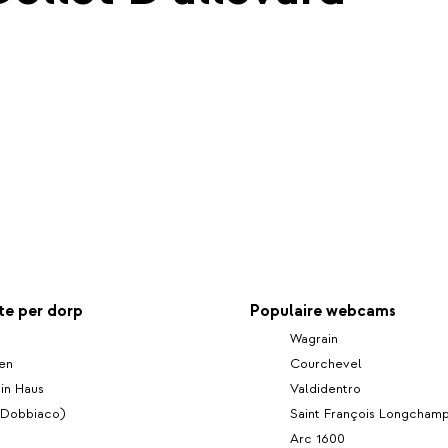
e per dorp
Populaire webcams
Wagrain
en
Courchevel
 in Haus
Valdidentro
(Dobbiaco)
Saint François Longcham
Arc 1600