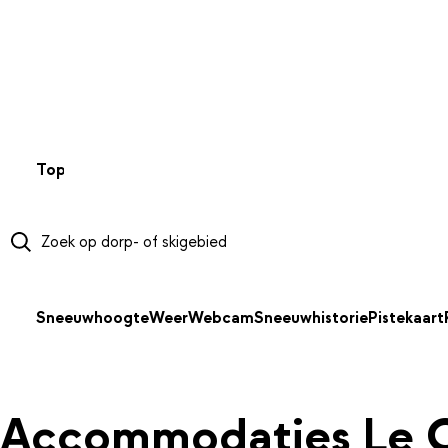
NAAR HOOFDINHOUD
Top 50
Webcams
Wintersportweer
Kaarten
Sneeuwverwa
Sneeuwhoogte
Weer
Webcam
Sneeuwhistorie
Pistekaart
Accommodaties Le Co