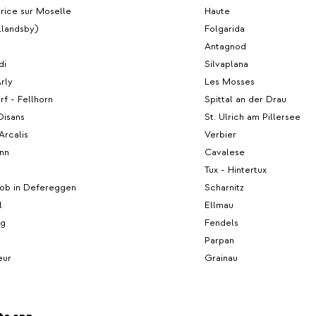
rice sur Moselle
Haute
llandsby)
Folgarida
Antagnod
di
Silvaplana
Arly
Les Mosses
f - Fellhorn
Spittal an der Drau
Oisans
St. Ulrich am Pillersee
Arcalis
Verbier
nn
Cavalese
Tux - Hintertux
kob in Defereggen
Scharnitz
l
Ellmau
rg
Fendels
Parpan
eur
Grainau