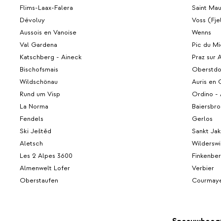
Flims-Laax-Falera
Saint Mau
Dévoluy
Voss (Fje
Aussois en Vanoise
Wenns
Val Gardena
Pic du Mi
Katschberg - Aineck
Praz sur 
Bischofsmais
Oberstdor
Wildschönau
Auris en 
Rund um Visp
Ordino - 
La Norma
Baiersbro
Fendels
Gerlos
Ski Ještěd
Sankt Ja
Aletsch
Wilderswi
Les 2 Alpes 3600
Finkenbe
Almenwelt Lofer
Verbier
Oberstaufen
Courmay