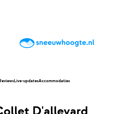
chting
Accommodaties
Tips
Reviews
Live updates
App
Reviews
Live-updates
Accommodaties
llet D'allevard