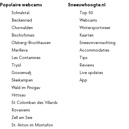
Populaire webcams
Sneeuwhoogte.nl
Schnalstal
Top 50
Beckenried
Webcams
Churwalden
Wintersportweer
Bischofsmais
Kaarten
Olsberg-Bruchhausen
Sneeuwverwachting
Marilleva
Accommodaties
Les Contamines
Tips
Trysil
Reviews
Gossensaß
Live updates
Skeikampen
App
Wald im Pinzgau
Hittisau
St Colomban des Villards
Rovaniemi
Zell am See
St. Anton im Montafon