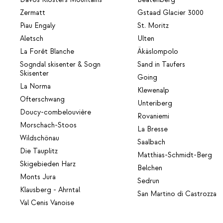
Zermatt
Gstaad Glacier 3000
Piau Engaly
St. Moritz
Aletsch
Ulten
La Forêt Blanche
Äkäslompolo
Sogndal skisenter & Sogn
Sand in Taufers
Skisenter
Going
La Norma
Klewenalp
Ofterschwang
Unteriberg
Doucy-combelouvière
Rovaniemi
Morschach-Stoos
La Bresse
Wildschönau
Saalbach
Die Tauplitz
Matthias-Schmidt-Berg
Skigebieden Harz
Belchen
Monts Jura
Sedrun
Klausberg - Ahrntal
San Martino di Castrozza
Val Cenis Vanoise