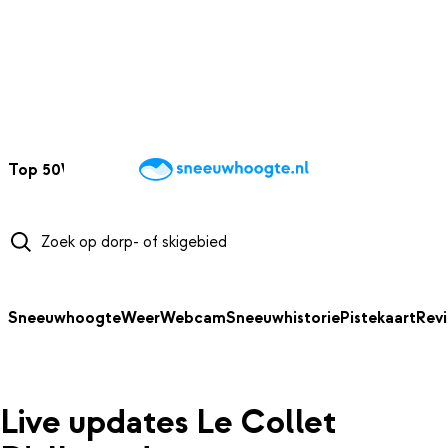
NAAR HOOFDINHOUD
Top 50
Webcams
Wintersportweer
Kaarten
Sneeuwverwacht
Sneeuwhoogte
Weer
Webcam
Sneeuwhistorie
Pistekaart
Rev
Live updates Le Collet