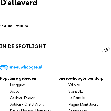
D'allevard
1640m - 2100m
IN DE SPOTLIGHT
Populaire gebieden
Sneeuwhoogte per dorp
Lenggries
Valloire
Scuol
Saariselka
Galibier Thabor
La Faucille
Sölden - Ötztal Arena
Plagne Montalbert
Davos Klosters Mountains
Beatenberg