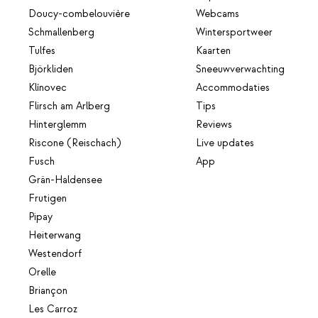
Doucy-combelouvière
Webcams
Schmallenberg
Wintersportweer
Tulfes
Kaarten
Björkliden
Sneeuwverwachting
Klínovec
Accommodaties
Flirsch am Arlberg
Tips
Hinterglemm
Reviews
Riscone (Reischach)
Live updates
Fusch
App
Grän-Haldensee
Frutigen
Pipay
Heiterwang
Westendorf
Orelle
Briançon
Les Carroz