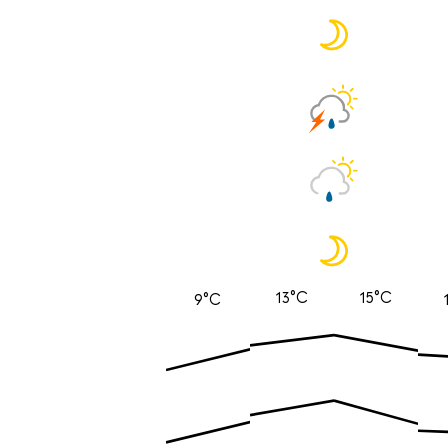
13°C
15°C
9°C