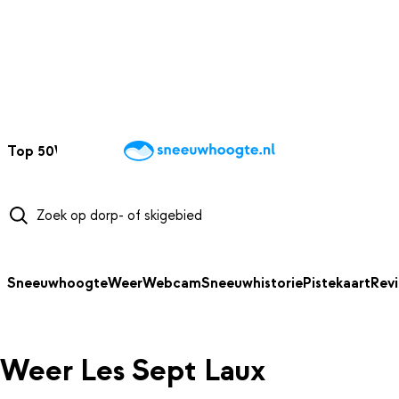
NAAR HOOFDINHOUD
Top 50
Webcams
Wintersportweer
Kaarten
Sneeuwverwacht
Sneeuwhoogte
Weer
Webcam
Sneeuwhistorie
Pistekaart
Rev
Weer Les Sept Laux