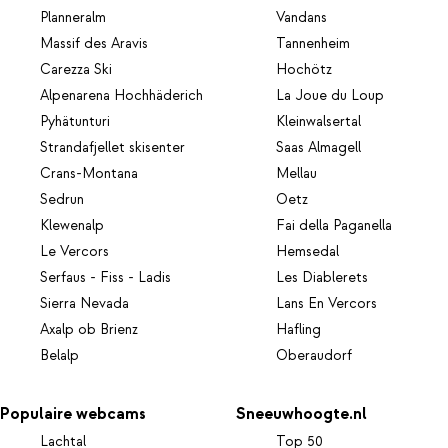
Planneralm
Vandans
Massif des Aravis
Tannenheim
Carezza Ski
Hochötz
Alpenarena Hochhäderich
La Joue du Loup
Pyhätunturi
Kleinwalsertal
Strandafjellet skisenter
Saas Almagell
Crans-Montana
Mellau
Sedrun
Oetz
Klewenalp
Fai della Paganella
Le Vercors
Hemsedal
Serfaus - Fiss - Ladis
Les Diablerets
Sierra Nevada
Lans En Vercors
Axalp ob Brienz
Hafling
Belalp
Oberaudorf
Populaire webcams
Sneeuwhoogte.nl
Lachtal
Top 50