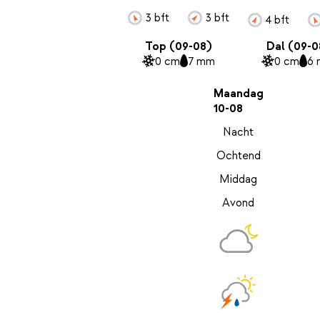
3 bft
3 bft
4 bft
Top (09-08)
Dal (09-0
0 cm
7 mm
0 cm
6
Maandag
10-08
Nacht
Ochtend
Middag
Avond