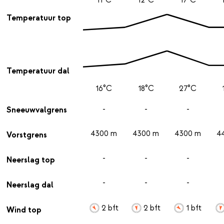
Temperatuur top
Temperatuur dal
16°C
18°C
27°C
-
-
-
Sneeuwvalgrens
4300 m
4300 m
4300 m
4
Vorstgrens
-
-
-
Neerslag top
-
-
-
Neerslag dal
2 bft
2 bft
1 bft
Wind top