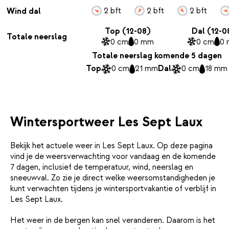
2 bft
2 bft
2 bft
Wind dal
Top (12-08)
Dal (12-0
Totale neerslag
0 cm
0 mm
0 cm
0
Totale neerslag komende 5 dagen
Top
0 cm
21 mm
Dal
0 cm
18 mm
Wintersportweer Les Sept Laux
Bekijk het actuele weer in Les Sept Laux. Op deze pagina
vind je de weersverwachting voor vandaag en de komende
7 dagen, inclusief de temperatuur, wind, neerslag en
sneeuwval. Zo zie je direct welke weersomstandigheden je
kunt verwachten tijdens je wintersportvakantie of verblijf in
Les Sept Laux.
Het weer in de bergen kan snel veranderen. Daarom is het