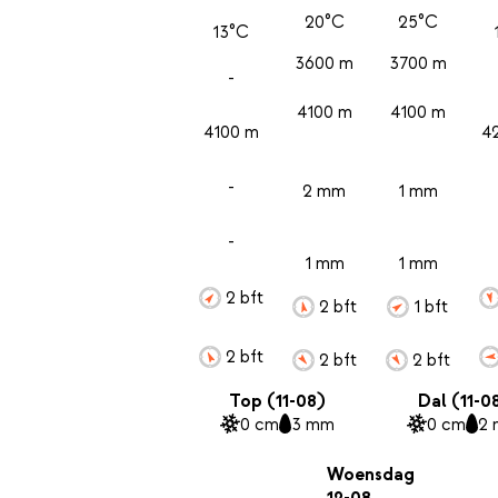
20°C
25°C
13°C
3600 m
3700 m
-
4100 m
4100 m
4100 m
4
-
2 mm
1 mm
-
1 mm
1 mm
2 bft
2 bft
1 bft
2 bft
2 bft
2 bft
Top (11-08)
Dal (11-0
0 cm
3 mm
0 cm
2
Woensdag