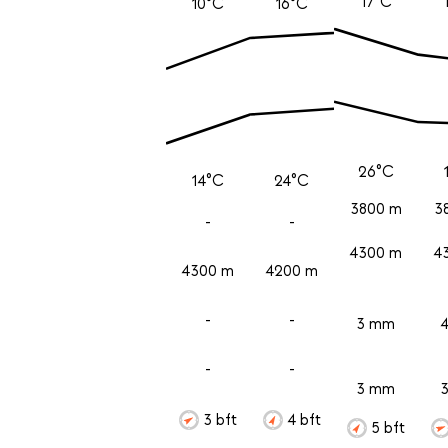
17°C
10°C
16°C
26°C
14°C
24°C
3800 m
3
-
-
4300 m
4
4300 m
4200 m
-
-
3 mm
-
-
3 mm
3 bft
4 bft
5 bft