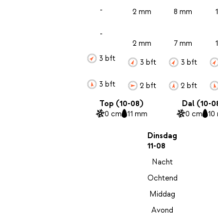
-
2 mm
8 mm
-
2 mm
7 mm
3 bft
3 bft
3 bft
3 bft
2 bft
2 bft
Top (10-08)
Dal (10-0
0 cm
11 mm
0 cm
10
Dinsdag
11-08
Nacht
Ochtend
Middag
Avond