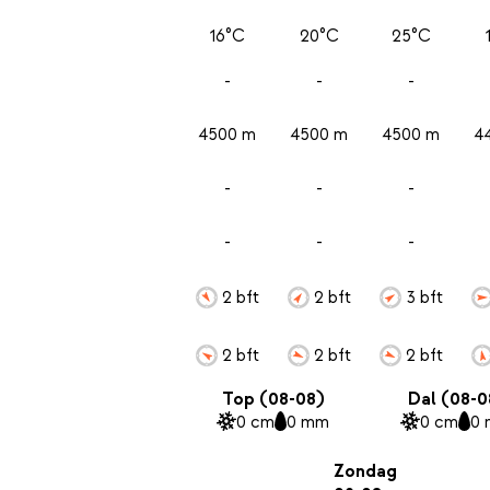
16°C
20°C
25°C
-
-
-
4500 m
4500 m
4500 m
4
-
-
-
-
-
-
2 bft
2 bft
3 bft
2 bft
2 bft
2 bft
Top (08-08)
Dal (08-0
0 cm
0 mm
0 cm
0
Zondag