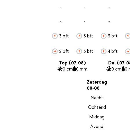
-
-
-
-
-
-
3 bft
3 bft
3 bft
2 bft
3 bft
4 bft
Top (07-08)
Dal (07-0
0 cm
0 mm
0 cm
0
Zaterdag
08-08
Nacht
Ochtend
Middag
Avond