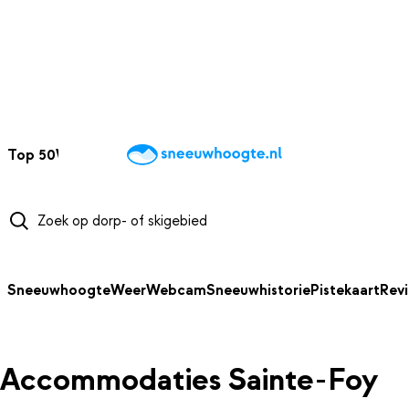
NAAR HOOFDINHOUD
Top 50
Webcams
Wintersportweer
Kaarten
Sneeuwverwacht
Sneeuwhoogte
Weer
Webcam
Sneeuwhistorie
Pistekaart
Rev
Accommodaties Sainte-Foy