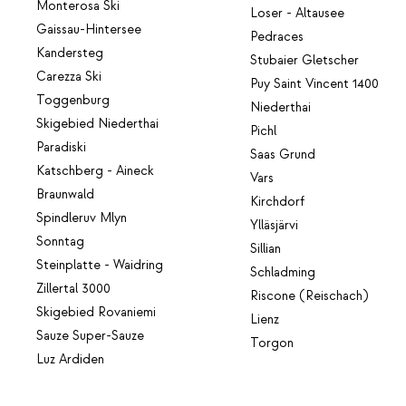
Monterosa Ski
Loser - Altausee
Gaissau-Hintersee
Pedraces
Kandersteg
Stubaier Gletscher
Carezza Ski
Puy Saint Vincent 1400
Toggenburg
Niederthai
Skigebied Niederthai
Pichl
Paradiski
Saas Grund
Katschberg - Aineck
Vars
Braunwald
Kirchdorf
Spindleruv Mlyn
Ylläsjärvi
Sonntag
Sillian
Steinplatte - Waidring
Schladming
Zillertal 3000
Riscone (Reischach)
Skigebied Rovaniemi
Lienz
Sauze Super-Sauze
Torgon
Luz Ardiden