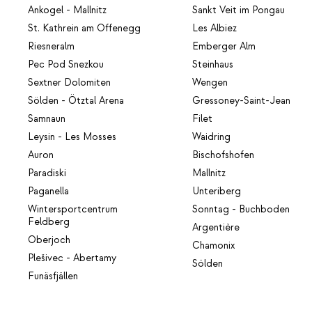
Ankogel - Mallnitz
Sankt Veit im Pongau
St. Kathrein am Offenegg
Les Albiez
Riesneralm
Emberger Alm
Pec Pod Snezkou
Steinhaus
Sextner Dolomiten
Wengen
Sölden - Ötztal Arena
Gressoney-Saint-Jean
Samnaun
Filet
Leysin - Les Mosses
Waidring
Auron
Bischofshofen
Paradiski
Mallnitz
Paganella
Unteriberg
Wintersportcentrum
Sonntag - Buchboden
Feldberg
Argentière
Oberjoch
Chamonix
Plešivec - Abertamy
Sölden
Funäsfjällen