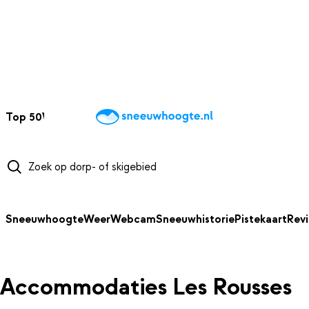
NAAR HOOFDINHOUD
Top 50
Webcams
Wintersportweer
Kaarten
Sneeuwverwacht
Sneeuwhoogte
Weer
Webcam
Sneeuwhistorie
Pistekaart
Rev
Accommodaties Les Rousses