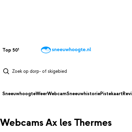
NAAR HOOFDINHOUD
Top 50
Webcams
Wintersportweer
Kaarten
Sneeuwverwacht
Sneeuwhoogte
Weer
Webcam
Sneeuwhistorie
Pistekaart
Rev
Webcams Ax les Thermes