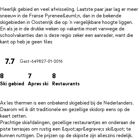
Heerlijk gebied en veel afwisseling. Laatste paar jaar lag er meer
sneeuw in de Franse Pyrenee&euml;n, dan in de bekende
skigebieden in Oostenrijk die op 'n vergelijkbare hoogte liggen.
En als je in de drukke weken op vakantie moet vanwege de
schoolvakanties dan is deze regio zeker een aanrader, want die
7.7
Gast-6498
27-01-2016
8
7
8
Ski gebied
Apres ski
Restaurants
Ax les thermen is een onbekend skigebied bij de Nederlanders.
Daarom wil ik dit traditionele en gezellige skidorp eens op de
kaart zetten.
Prachtige skiafdalingen, gezellige restaurantjes en onderaan de
piste terrasjes om rustig een &quot;apr&egrave;s ski&quot; te