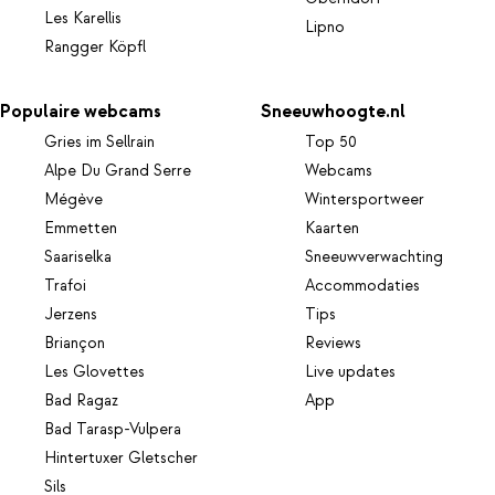
Les Karellis
Lipno
Rangger Köpfl
Populaire webcams
Sneeuwhoogte.nl
Gries im Sellrain
Top 50
Alpe Du Grand Serre
Webcams
Mégève
Wintersportweer
Emmetten
Kaarten
Saariselka
Sneeuwverwachting
Trafoi
Accommodaties
Jerzens
Tips
Briançon
Reviews
Les Glovettes
Live updates
Bad Ragaz
App
Bad Tarasp-Vulpera
Hintertuxer Gletscher
Sils