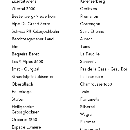
Zillertal Arena
Kerenzerberg
Zillertal 3000
Gerlitzen
Beatenberg-Niederhorn
Prémanon
Alpe Du Grand Serre
Corrençon
Schwaz Pill Kellerjochbahn
Saint Etienne
Berchtesgadener Land
Aurach
Elm
Temù
Baqueira Beret
La Faucille
Les 2 Alpes 3600
Scharnitz
Imst - Gurgltal
Pas de la Casa - Grau Roi
Strandafjellet skisenter
La Toussuire
Obertilliach
Chamrousse 1650
Feuerkogel
Ivalo
Stöten
Fontanella
Heiligenblut
Silbertal
Grossglockner
Wagrain
Orcières 1850
Fulpmes
Espace Lumière
Oberndorf