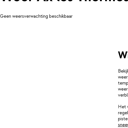
Geen weersverwachting beschikbaar
Wi
Bekij
weer
tempe
weer
verbl
Het 
rege
pist
snee