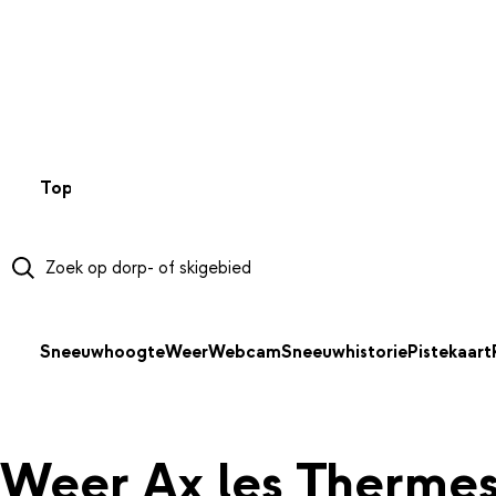
NAAR HOOFDINHOUD
Top 50
Webcams
Wintersportweer
Kaarten
Sneeuwverwa
Sneeuwhoogte
Weer
Webcam
Sneeuwhistorie
Pistekaart
Weer Ax les Therme