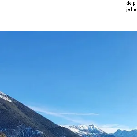
de
p
je he