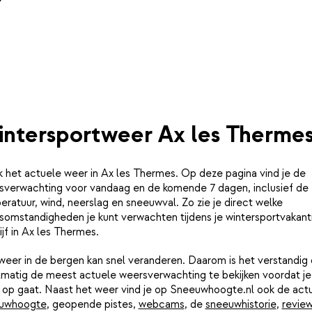
ntersportweer Ax les Therme
k het actuele weer in Ax les Thermes. Op deze pagina vind je de
sverwachting voor vandaag en de komende 7 dagen, inclusief de
ratuur, wind, neerslag en sneeuwval. Zo zie je direct welke
somstandigheden je kunt verwachten tijdens je wintersportvakant
ijf in Ax les Thermes.
weer in de bergen kan snel veranderen. Daarom is het verstandig
lmatig de meest actuele weersverwachting te bekijken voordat je
e op gaat. Naast het weer vind je op Sneeuwhoogte.nl ook de act
uwhoogte
, geopende pistes,
webcams
, de
sneeuwhistorie
,
revie