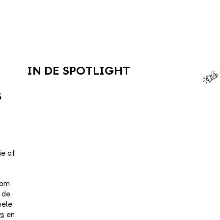
IN DE SPOTLIGHT
s
ie of
 om
 de
uele
ws
en