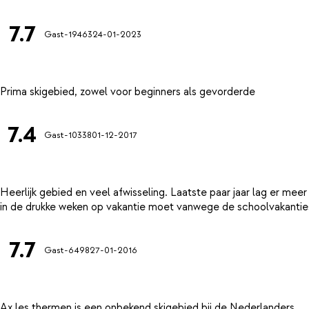
7.7
Gast-19463
24-01-2023
7.4
Gast-10338
01-12-2017
Heerlijk gebied en veel afwisseling. Laatste paar jaar lag er mee
7.7
Gast-6498
27-01-2016
Ax les thermen is een onbekend skigebied bij de Nederlanders.