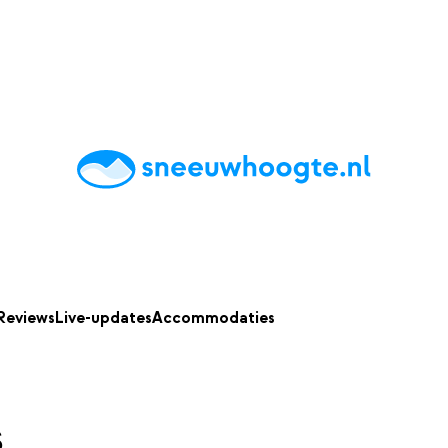
chting
Accommodaties
Tips
Reviews
Live updates
App
Reviews
Live-updates
Accommodaties
s