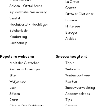
La Grave
Sölden - Ötztal Arena
Crozet
Alpspitzbahn Nesselwang
Pitztaler Gletscher
Saastal
Brusson
Hochzillertal - Hochfügen
Hintersee
Belchenbahn
Bareges
Kandersteg
Arabba
Lauchernalp
Populaire webcams
Sneeuwhoogte.nl
Mölltaler Gletscher
Top 50
Aschau im Chiemgau
Webcams
Itter
Wintersportweer
Weißensee
Kaarten
Laax
Sneeuwverwachting
Sölden
Accommodaties
Rauris
Tips