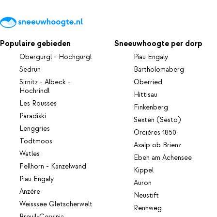
Populaire gebieden
Sneeuwhoogte per dorp
Obergurgl - Hochgurgl
Piau Engaly
Sedrun
Bartholomäberg
Sirnitz - Albeck -
Oberried
Hochrindl
Hittisau
Les Rousses
Finkenberg
Paradiski
Sexten (Sesto)
Lenggries
Orcières 1850
Todtmoos
Axalp ob Brienz
Watles
Eben am Achensee
Fellhorn - Kanzelwand
Kippel
Piau Engaly
Auron
Anzère
Neustift
Weisssee Gletscherwelt
Rennweg
Breuil-Cervinia