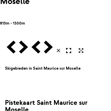
Moselle
815m - 1300m
Vorige
Volgende
Vorige
Volgende
Open in volledig scherm
Uitvergroten
Sluiten
Skigebieden in Saint Maurice sur Moselle
Pistekaart Saint Maurice sur
Moselle