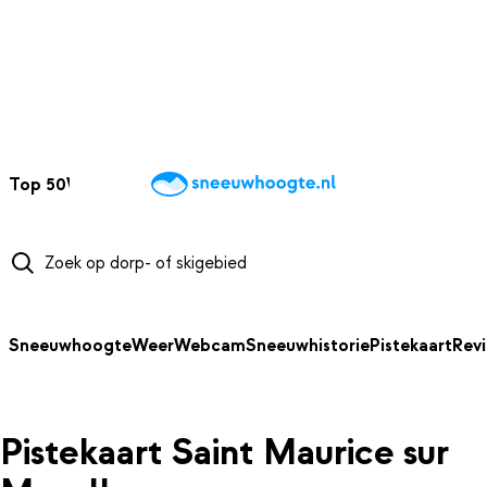
NAAR HOOFDINHOUD
Top 50
Webcams
Wintersportweer
Kaarten
Sneeuwverwacht
Sneeuwhoogte
Weer
Webcam
Sneeuwhistorie
Pistekaart
Rev
Pistekaart Saint Maurice sur