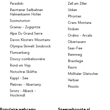
Paradiski
Zell am Ziller
Reuttener Seilbahnen
Unken
Hahnenkamm Höfen
Pfronten
Suomutunturi
Crans Montana
Grainau - Zugspitze
Stuben
Alpe Du Grand Serre
Ordino - Arcalis
Davos Klosters Mountains
Obertauern
Olympia Skiwelt Innsbruck
Saas-Fee
Flumserberg
Rennweg
Doucy-combelouvière
Braunlage
Rund um Visp
Rauris
Notschrei Skilifte
Mölltaler Gletscher
Kappl - See
Verbier
Plešivec - Abertamy
Pinzolo
Sirnitz - Albeck -
Hochrindl
Populaire webcams
Sneeuwhoogte.nl