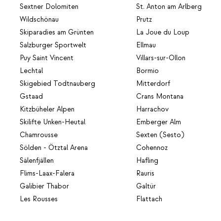
Sextner Dolomiten
St. Anton am Arlberg
Wildschönau
Prutz
Skiparadies am Grünten
La Joue du Loup
Salzburger Sportwelt
Ellmau
Puy Saint Vincent
Villars-sur-Ollon
Lechtal
Bormio
Skigebied Todtnauberg
Mitterdorf
Gstaad
Crans Montana
Kitzbüheler Alpen
Harrachov
Skilifte Unken-Heutal
Emberger Alm
Chamrousse
Sexten (Sesto)
Sölden - Ötztal Arena
Cohennoz
Sälenfjällen
Hafling
Flims-Laax-Falera
Rauris
Galibier Thabor
Galtür
Les Rousses
Flattach