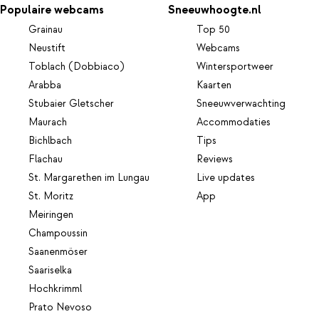
Populaire webcams
Sneeuwhoogte.nl
Grainau
Top 50
Neustift
Webcams
Toblach (Dobbiaco)
Wintersportweer
Arabba
Kaarten
Stubaier Gletscher
Sneeuwverwachting
Maurach
Accommodaties
Bichlbach
Tips
Flachau
Reviews
St. Margarethen im Lungau
Live updates
St. Moritz
App
Meiringen
Champoussin
Saanenmöser
Saariselka
Hochkrimml
Prato Nevoso