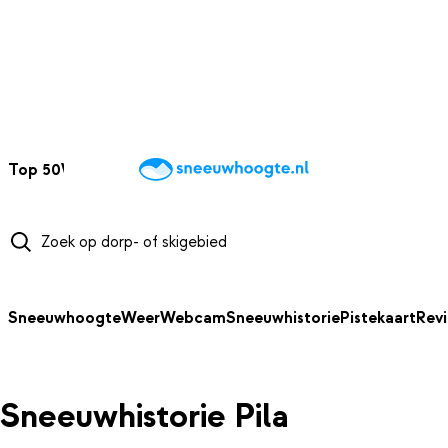
NAAR HOOFDINHOUD
Top 50
Webcams
Wintersportweer
Kaarten
Sneeuwverwacht
Sneeuwhoogte
Weer
Webcam
Sneeuwhistorie
Pistekaart
Rev
Sneeuwhistorie Pila