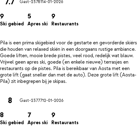
7.7
Gast-23781
14-01-2026
9
5
9
Ski gebied
Apres ski
Restaurants
Pila is een prima skigebied voor de gestarte en gevorderde skiërs
die houden van relaxed skiën in een doorgaans rustige ambiance.
Goede liften, mooie brede pistes, veel rood, redelijk wat blauw.
Vrijwel geen apres ski, goede (en enkele nieuwe) terrasjes en
restaurants op de pistes. Pila is bereikbaar van Aosta met een
grote lift (gaat sneller dan met de auto). Deze grote lift (Aosta-
8
Gast-23777
12-01-2026
8
7
9
Ski gebied
Apres ski
Restaurants