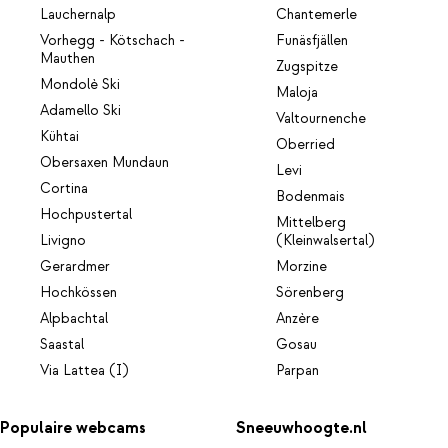
Lauchernalp
Chantemerle
Vorhegg - Kötschach -
Funäsfjällen
Mauthen
Zugspitze
Mondolè Ski
Maloja
Adamello Ski
Valtournenche
Kühtai
Oberried
Obersaxen Mundaun
Levi
Cortina
Bodenmais
Hochpustertal
Mittelberg
Livigno
(Kleinwalsertal)
Gerardmer
Morzine
Hochkössen
Sörenberg
Alpbachtal
Anzère
Saastal
Gosau
Via Lattea (I)
Parpan
Populaire webcams
Sneeuwhoogte.nl