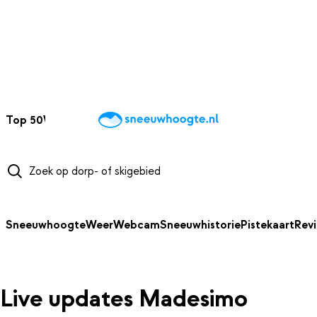
NAAR HOOFDINHOUD
Top 50
Webcams
Wintersportweer
Kaarten
Sneeuwverwacht
Sneeuwhoogte
Weer
Webcam
Sneeuwhistorie
Pistekaart
Rev
Live updates Madesimo