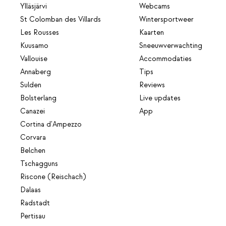
Ylläsjärvi
Webcams
St Colomban des Villards
Wintersportweer
Les Rousses
Kaarten
Kuusamo
Sneeuwverwachting
Vallouise
Accommodaties
Annaberg
Tips
Sulden
Reviews
Bolsterlang
Live updates
Canazei
App
Cortina d'Ampezzo
Corvara
Belchen
Tschagguns
Riscone (Reischach)
Dalaas
Radstadt
Pertisau