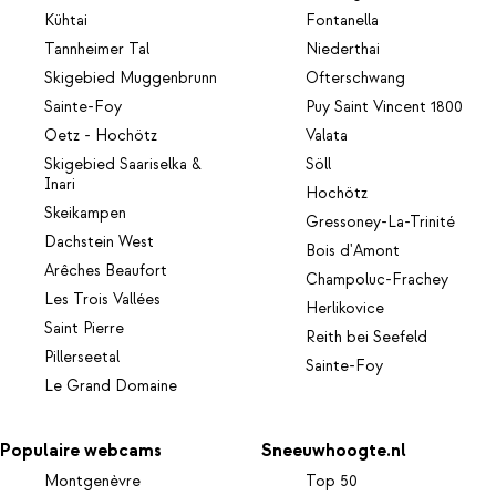
Kühtai
Fontanella
Tannheimer Tal
Niederthai
Skigebied Muggenbrunn
Ofterschwang
Sainte-Foy
Puy Saint Vincent 1800
Oetz - Hochötz
Valata
Skigebied Saariselka &
Söll
Inari
Hochötz
Skeikampen
Gressoney-La-Trinité
Dachstein West
Bois d'Amont
Arêches Beaufort
Champoluc-Frachey
Les Trois Vallées
Herlikovice
Saint Pierre
Reith bei Seefeld
Pillerseetal
Sainte-Foy
Le Grand Domaine
Populaire webcams
Sneeuwhoogte.nl
Montgenèvre
Top 50