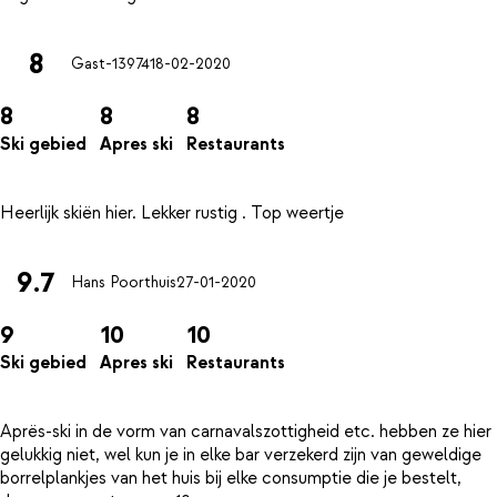
8
Gast-13974
18-02-2020
8
8
8
Ski gebied
Apres ski
Restaurants
9.7
Hans Poorthuis
27-01-2020
9
10
10
Ski gebied
Apres ski
Restaurants
Aprës-ski in de vorm van carnavalszottigheid etc. hebben ze hier
gelukkig niet, wel kun je in elke bar verzekerd zijn van geweldige
borrelplankjes van het huis bij elke consumptie die je bestelt,