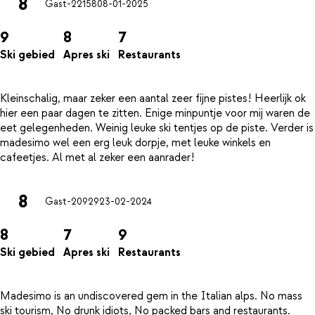
8
Gast-22158
08-01-2025
9
8
7
Ski gebied
Apres ski
Restaurants
Kleinschalig, maar zeker een aantal zeer fijne pistes! Heerlijk ok
hier een paar dagen te zitten. Enige minpuntje voor mij waren de
eet gelegenheden. Weinig leuke ski tentjes op de piste. Verder is
madesimo wel een erg leuk dorpje, met leuke winkels en
8
Gast-20929
23-02-2024
8
7
9
Ski gebied
Apres ski
Restaurants
Madesimo is an undiscovered gem in the Italian alps. No mass
ski tourism, No drunk idiots, No packed bars and restaurants.