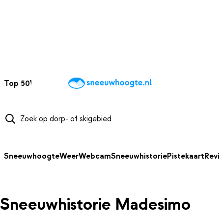
NAAR HOOFDINHOUD
Top 50
Webcams
Wintersportweer
Kaarten
Sneeuwverwacht
Sneeuwhoogte
Weer
Webcam
Sneeuwhistorie
Pistekaart
Rev
Sneeuwhistorie Madesimo