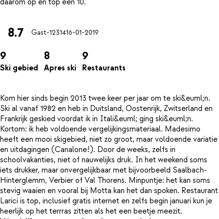
8.7
Gast-12314
16-01-2019
9
8
9
Ski gebied
Apres ski
Restaurants
Kom hier sinds begin 2013 twee keer per jaar om te ski&euml;n.
Ski al vanaf 1982 en heb in Duitsland, Oostenrijk, Zwitserland en
Frankrijk geskied voordat ik in Itali&euml; ging ski&euml;n.
Kortom: ik heb voldoende vergelijkingsmateriaal. Madesimo
heeft een mooi skigebied, niet zo groot, maar voldoende variatie
en uitdagingen (Canalone!). Door de weeks, zelfs in
schoolvakanties, niet of nauwelijks druk. In het weekend soms
iets drukker, maar onvergelijkbaar met bijvoorbeeld Saalbach-
Hinterglemm, Verbier of Val Thorens. Minpuntje: het kan soms
stevig waaien en vooral bij Motta kan het dan spoken. Restaurant
Larici is top, inclusief gratis internet en zelfs begin januari kun je
heerlijk op het terrras zitten als het een beetje meezit.