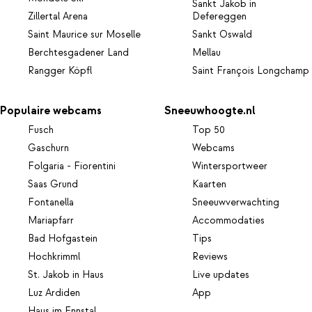
Sankt Jakob in
Zillertal Arena
Defereggen
Saint Maurice sur Moselle
Sankt Oswald
Berchtesgadener Land
Mellau
Rangger Köpfl
Saint François Longchamp
Populaire webcams
Sneeuwhoogte.nl
Fusch
Top 50
Gaschurn
Webcams
Folgaria - Fiorentini
Wintersportweer
Saas Grund
Kaarten
Fontanella
Sneeuwverwachting
Mariapfarr
Accommodaties
Bad Hofgastein
Tips
Hochkrimml
Reviews
St. Jakob in Haus
Live updates
Luz Ardiden
App
Haus im Ennstal