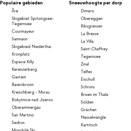
Populaire gebieden
Sneeuwhoogte per dorp
Åre
Dimaro
Skigebiet Spitzingsee-
Obereggen
Tegernsee
Riksgränsen
Courmayeur
La Bresse
Samnaun
La Villa
Skigebied Niederthai
Saint-Chaffrey
Kronplatz
Tegernsee
Espace Killy
Zinal
Kerenzerberg
Telfes
Gastein
Eischoll
Baiersbronn
Schruns
Kreischberg - Murau
Brixen im Thale
Rokytnice nad Jizerou
Sölden
Oberammergau
Grächen
San Martino
Nesselwängle
Sedrun
Kartitsch
Mondolè Ski