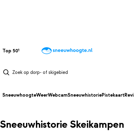
NAAR HOOFDINHOUD
Top 50
Webcams
Wintersportweer
Kaarten
Sneeuwverwacht
Sneeuwhoogte
Weer
Webcam
Sneeuwhistorie
Pistekaart
Rev
Sneeuwhistorie Skeikampen