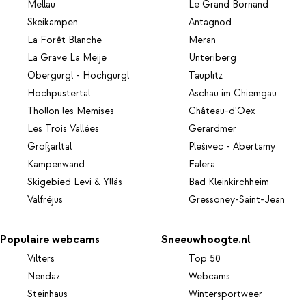
Mellau
Le Grand Bornand
Skeikampen
Antagnod
La Forêt Blanche
Meran
La Grave La Meije
Unteriberg
Obergurgl - Hochgurgl
Tauplitz
Hochpustertal
Aschau im Chiemgau
Thollon les Memises
Château-d'Oex
Les Trois Vallées
Gerardmer
Großarltal
Plešivec - Abertamy
Kampenwand
Falera
Skigebied Levi & Ylläs
Bad Kleinkirchheim
Valfréjus
Gressoney-Saint-Jean
Populaire webcams
Sneeuwhoogte.nl
Vilters
Top 50
Nendaz
Webcams
Steinhaus
Wintersportweer