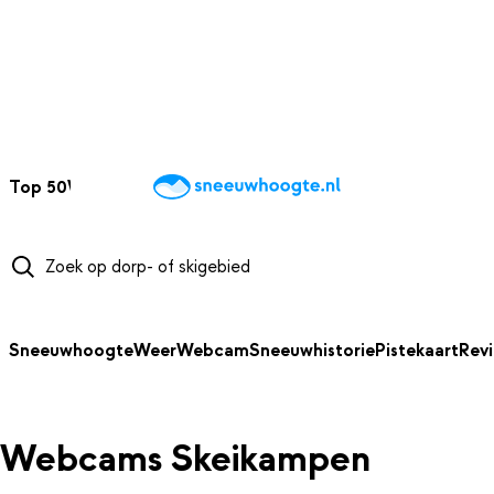
NAAR HOOFDINHOUD
Top 50
Webcams
Wintersportweer
Kaarten
Sneeuwverwacht
Sneeuwhoogte
Weer
Webcam
Sneeuwhistorie
Pistekaart
Rev
Webcams Skeikampen