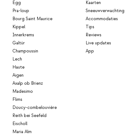
Egg
Kaarten
Pra-loup
Sneeuwverwachting
Bourg Saint Maurice
Accommodaties
Kippel
Tips
Innerkrems
Reviews
Galtür
Live updates
Champoussin
App
Lech
Haute
Aigen
Axalp ob Brienz
Madesimo
Flims
Doucy-combelouvière
Reith bei Seefeld
Eischoll
Maria Alm