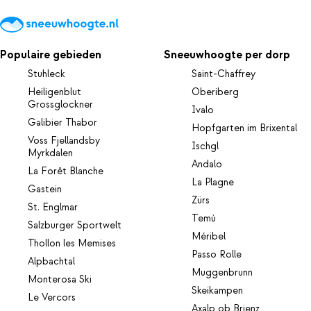
Populaire gebieden
Sneeuwhoogte per dorp
Stuhleck
Saint-Chaffrey
Heiligenblut
Oberiberg
Grossglockner
Ivalo
Galibier Thabor
Hopfgarten im Brixental
Voss Fjellandsby
Ischgl
Myrkdalen
Andalo
La Forêt Blanche
La Plagne
Gastein
Zürs
St. Englmar
Temù
Salzburger Sportwelt
Méribel
Thollon les Memises
Passo Rolle
Alpbachtal
Muggenbrunn
Monterosa Ski
Skeikampen
Le Vercors
Axalp ob Brienz