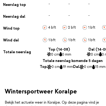
-
-
-
Neerslag top
-
-
-
Neerslag dal
4 bft
2 bft
1 bft
Wind top
1 bft
1 bft
1 bft
Wind dal
Top (14-08)
Dal (14-0
Totale neerslag
0 cm
0 mm
0 cm
0
Totale neerslag komende 5 dagen
Top
0 cm
19 mm
Dal
0 cm
15 mm
Wintersportweer Koralpe
Bekijk het actuele weer in Koralpe. Op deze pagina vind je