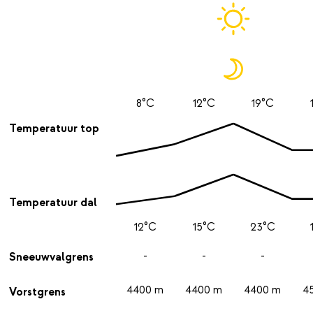
8°C
12°C
19°C
Temperatuur top
Temperatuur dal
12°C
15°C
23°C
-
-
-
Sneeuwvalgrens
4400 m
4400 m
4400 m
4
Vorstgrens