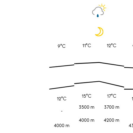
11°C
12°C
9°C
15°C
17°C
12°C
3500 m
3700 m
-
4000 m
4200 m
4000 m
4