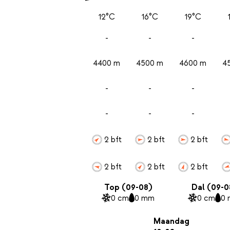
12°C
16°C
19°C
-
-
-
4400 m
4500 m
4600 m
4
-
-
-
-
-
-
2 bft
2 bft
2 bft
2 bft
2 bft
2 bft
Top (09-08)
Dal (09-0
0 cm
0 mm
0 cm
0
Maandag