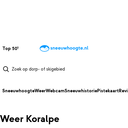
NAAR HOOFDINHOUD
Top 50
Webcams
Wintersportweer
Kaarten
Sneeuwverwacht
Sneeuwhoogte
Weer
Webcam
Sneeuwhistorie
Pistekaart
Rev
Weer Koralpe