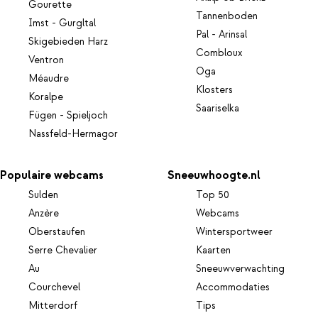
Gourette
Tannenboden
Imst - Gurgltal
Pal - Arinsal
Skigebieden Harz
Combloux
Ventron
Oga
Méaudre
Klosters
Koralpe
Saariselka
Fügen - Spieljoch
Nassfeld-Hermagor
Populaire webcams
Sneeuwhoogte.nl
Sulden
Top 50
Anzère
Webcams
Oberstaufen
Wintersportweer
Serre Chevalier
Kaarten
Au
Sneeuwverwachting
Courchevel
Accommodaties
Mitterdorf
Tips