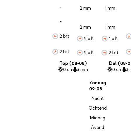
-
2 mm
1 mm
-
2 mm
1 mm
2 bft
2 bft
1 bft
2 bft
2 bft
2 bft
Top (08-08)
Dal (08-0
0 cm
3 mm
0 cm
3
Zondag
09-08
Nacht
Ochtend
Middag
Avond