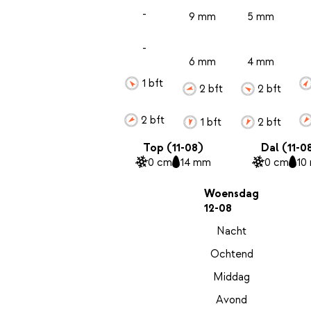
-
9 mm
5 mm
-
6 mm
4 mm
1 bft
2 bft
2 bft
2 bft
1 bft
2 bft
Top (11-08)
Dal (11-0
0 cm
14 mm
0 cm
10
Woensdag
12-08
Nacht
Ochtend
Middag
Avond