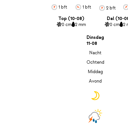
1 bft
1 bft
2 bft
Top (10-08)
Dal (10-0
0 cm
2 mm
0 cm
2
Dinsdag
11-08
Nacht
Ochtend
Middag
Avond