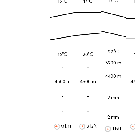
17°C
13°C
17°C
22°C
16°C
20°C
3900 m
-
-
4400 m
4500 m
4300 m
4
-
-
2 mm
-
-
2 mm
2 bft
2 bft
1 bft