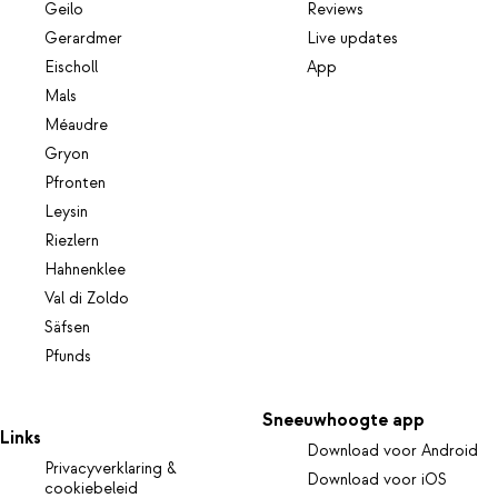
Geilo
Reviews
Gerardmer
Live updates
Eischoll
App
Mals
Méaudre
Gryon
Pfronten
Leysin
Riezlern
Hahnenklee
Val di Zoldo
Säfsen
Pfunds
Sneeuwhoogte app
Links
Download voor Android
Privacyverklaring &
Download voor iOS
cookiebeleid