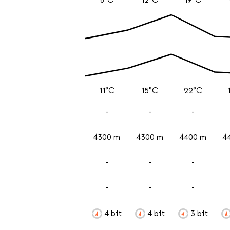
11°C
15°C
22°C
-
-
-
4300 m
4300 m
4400 m
4
-
-
-
-
-
-
4 bft
4 bft
3 bft