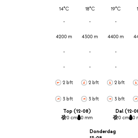
14°C
18°C
19°C
-
-
-
4200 m
4300 m
4400 m
4
-
-
-
-
-
-
2 bft
2 bft
2 bft
3 bft
3 bft
3 bft
Top (12-08)
Dal (12-0
0 cm
0 mm
0 cm
0
Donderdag