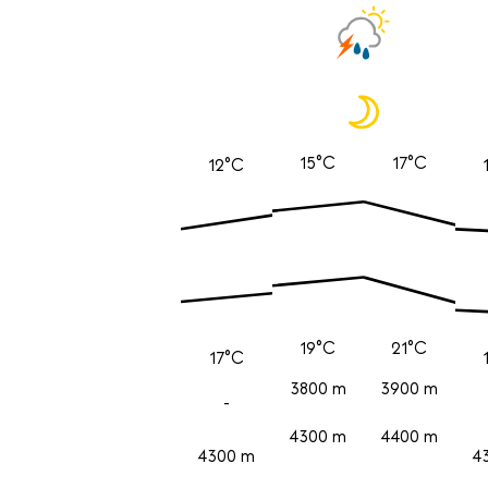
15°C
17°C
12°C
19°C
21°C
17°C
3800 m
3900 m
-
4300 m
4400 m
4300 m
4