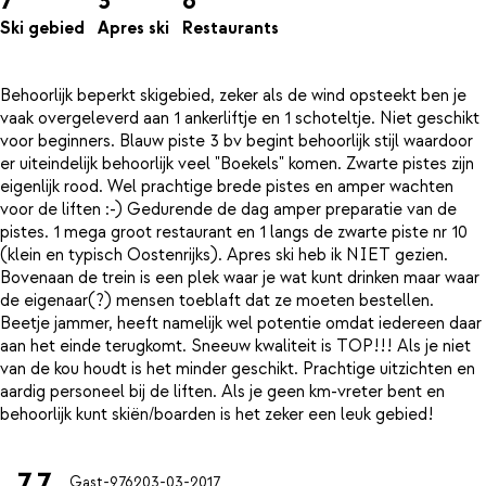
7
3
6
Ski gebied
Apres ski
Restaurants
Behoorlijk beperkt skigebied, zeker als de wind opsteekt ben je
vaak overgeleverd aan 1 ankerliftje en 1 schoteltje. Niet geschikt
voor beginners. Blauw piste 3 bv begint behoorlijk stijl waardoor
er uiteindelijk behoorlijk veel "Boekels" komen. Zwarte pistes zijn
eigenlijk rood. Wel prachtige brede pistes en amper wachten
voor de liften :-) Gedurende de dag amper preparatie van de
pistes. 1 mega groot restaurant en 1 langs de zwarte piste nr 10
(klein en typisch Oostenrijks). Apres ski heb ik NIET gezien.
Bovenaan de trein is een plek waar je wat kunt drinken maar waar
de eigenaar(?) mensen toeblaft dat ze moeten bestellen.
Beetje jammer, heeft namelijk wel potentie omdat iedereen daar
aan het einde terugkomt. Sneeuw kwaliteit is TOP!!! Als je niet
van de kou houdt is het minder geschikt. Prachtige uitzichten en
aardig personeel bij de liften. Als je geen km-vreter bent en
7.7
Gast-9762
03-03-2017