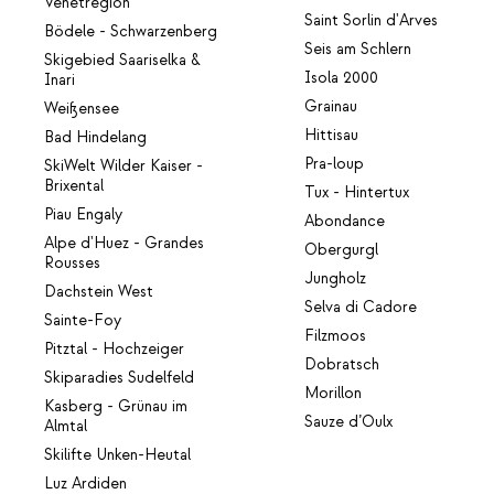
Venetregion
Saint Sorlin d'Arves
Bödele - Schwarzenberg
Seis am Schlern
Skigebied Saariselka &
Isola 2000
Inari
Grainau
Weißensee
Hittisau
Bad Hindelang
Pra-loup
SkiWelt Wilder Kaiser -
Brixental
Tux - Hintertux
Piau Engaly
Abondance
Alpe d'Huez - Grandes
Obergurgl
Rousses
Jungholz
Dachstein West
Selva di Cadore
Sainte-Foy
Filzmoos
Pitztal - Hochzeiger
Dobratsch
Skiparadies Sudelfeld
Morillon
Kasberg - Grünau im
Sauze d’Oulx
Almtal
Skilifte Unken-Heutal
Luz Ardiden