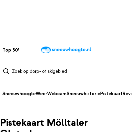
NAAR HOOFDINHOUD
Top 50
Webcams
Wintersportweer
Kaarten
Sneeuwverwacht
Sneeuwhoogte
Weer
Webcam
Sneeuwhistorie
Pistekaart
Rev
Pistekaart Mölltaler