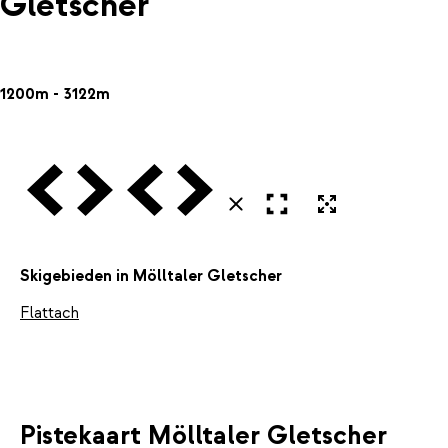
Gletscher
1200m - 3122m
Vorige
Volgende
Vorige
Volgende
Open in volledig scherm
Uitvergroten
Sluiten
Skigebieden in Mölltaler Gletscher
Flattach
Pistekaart Mölltaler Gletscher