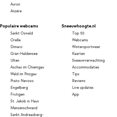
Auron
Anzère
Populaire webcams
Sneeuwhoogte.nl
Sankt Oswald
Top 50
Orelle
Webcams
Dimaro
Wintersportweer
Grän-Haldensee
Kaarten
Ulten
Sneeuwverwachting
Aschau im Chiemgau
Accommodaties
Wald im Pinzgau
Tips
Prato Nevoso
Reviews
Engelberg
Live updates
Frutigen
App
St. Jakob in Haus
Menzenschwand
Sankt Andreasberg-