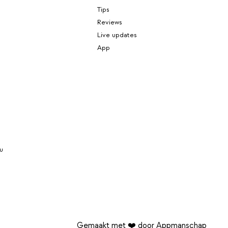
Tips
Reviews
Live updates
App
u
Gemaakt met ❤️ door Appmanschap