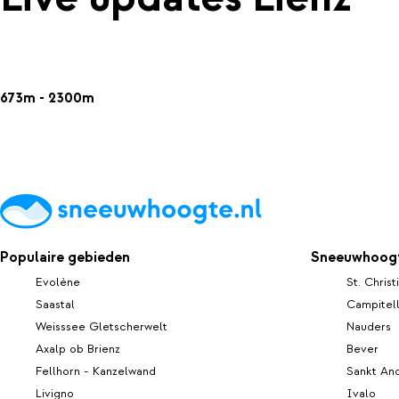
673m - 2300m
Populaire gebieden
Sneeuwhoogt
Evolène
St. Christ
Saastal
Campitel
Weisssee Gletscherwelt
Nauders
Axalp ob Brienz
Bever
Fellhorn - Kanzelwand
Sankt An
Livigno
Ivalo