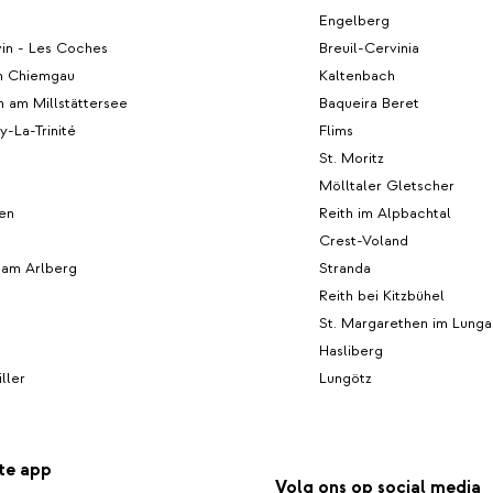
Engelberg
in - Les Coches
Breuil-Cervinia
m Chiemgau
Kaltenbach
 am Millstättersee
Baqueira Beret
-La-Trinité
Flims
St. Moritz
Mölltaler Gletscher
len
Reith im Alpbachtal
Crest-Voland
 am Arlberg
Stranda
Reith bei Kitzbühel
St. Margarethen im Lunga
Hasliberg
ller
Lungötz
te app
Volg ons op social media