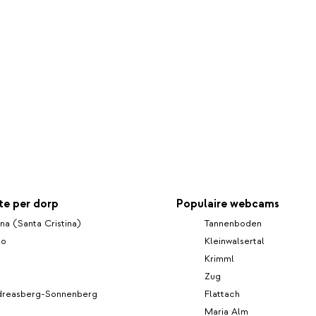
e per dorp
Populaire webcams
ina (Santa Cristina)
Tannenboden
lo
Kleinwalsertal
Krimml
Zug
dreasberg-Sonnenberg
Flattach
Maria Alm