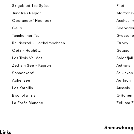
Skigebied Iso Syöte
Filet
Jungfrau Region
Montchav
Oberaudorf Hocheck
Aschau i
Geilo
Seeboden
Tannheimer Tal
Gressoney
Raurisertal - Hochalmbahnen
Orbey
Oetz - Hochötz
Gstaad
Les Trois Vallées
Sälenfjäl
Zell am See - Kaprun
Autrans
Sonnenkopf
St. Jakob
Achensee
Auffach
Les Karellis
Aussois
Bischofsmais
Grächen
La Forêt Blanche
Zell am Zi
Sneeuwhoog
Links