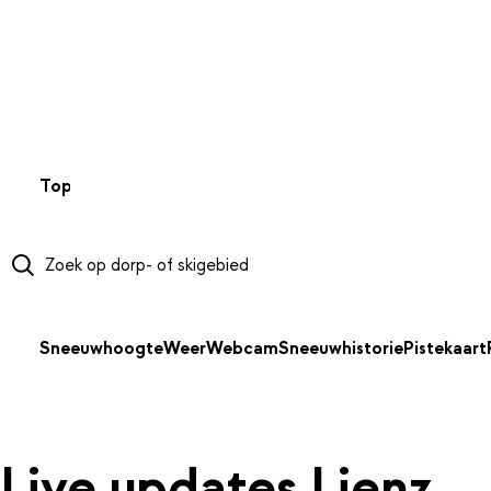
NAAR HOOFDINHOUD
Top 50
Webcams
Wintersportweer
Kaarten
Sneeuwverwa
Sneeuwhoogte
Weer
Webcam
Sneeuwhistorie
Pistekaart
Live updates Lienz