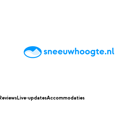
chting
Accommodaties
Tips
Reviews
Live updates
App
Reviews
Live-updates
Accommodaties