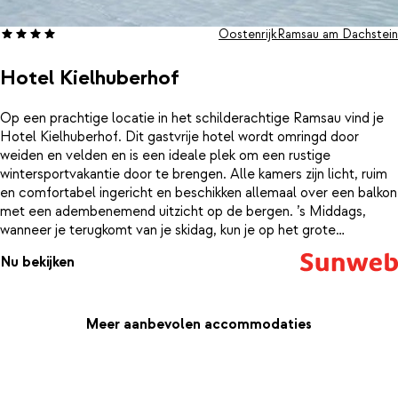
Oostenrijk
Ramsau am Dachstein
Hotel Kielhuberhof
Op een prachtige locatie in het schilderachtige Ramsau vind je
Hotel Kielhuberhof. Dit gastvrije hotel wordt omringd door
weiden en velden en is een ideale plek om een rustige
wintersportvakantie door te brengen. Alle kamers zijn licht, ruim
en comfortabel ingericht en beschikken allemaal over een balkon
met een adembenemend uitzicht op de bergen. ’s Middags,
wanneer je terugkomt van je skidag, kun je op het grote
zonneterras van Hotel Kielhuberhof nog even genieten van de
Nu bekijken
middagzon en een welverdiend après-ski drankje. Zin in wat
ontspanning? De spa beschikt over een panoramische sauna van
2 verdiepingen met een blokhutsauna in de openlucht, een
biosauna, een kruidenstoombad, een infrarood cabine, een
Meer aanbevolen accommodaties
ontspanningsruimte met uitzicht op de bergen, en een
massageruimte.