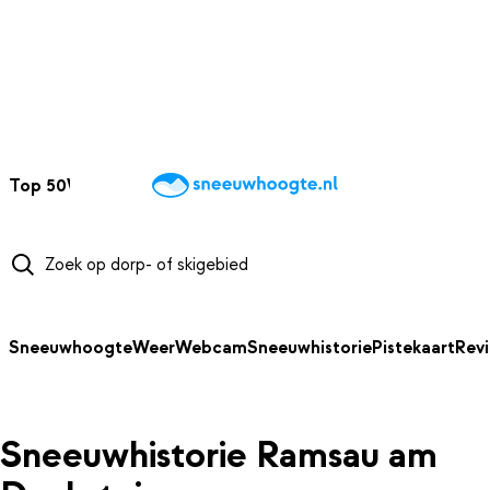
NAAR HOOFDINHOUD
Top 50
Webcams
Wintersportweer
Kaarten
Sneeuwverwacht
Sneeuwhoogte
Weer
Webcam
Sneeuwhistorie
Pistekaart
Rev
Sneeuwhistorie Ramsau am