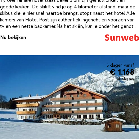
Tyroler familie hotel staat bekend om zijn gemütlichkeit en
goede keuken. De skilift vind je op 4 kilometer afstand, maar de
skibus die je hier snel naartoe brengt, stopt naast het hotel Alle
kamers van Hotel Post zijn authentiek ingericht en voorzien van
tv en een nette badkamer.Na het skiën, kun je onder het genot
van een drankje in de knusse bar van Hotel Post weer bijkomen
Nu bekijken
van weer een mooie dag in de Alpen. Voor wat meer ontspanning
duik je het wellnesscenter in, waar je weer helemaal opwarmt in
het solarium of de infraroodcabine. Daarnaast is er ook nog een
mooi, verwarmd binnenzwembad waar je nog wat ontspannende
baantjes kan trekken.In het restaurant dat in traditionele Tiroler
8 dagen vanaf
€ 1.168
stijl is ingericht kun je genieten van heerlijke Oostenrijkse
specialiteiten.
incl. skipas