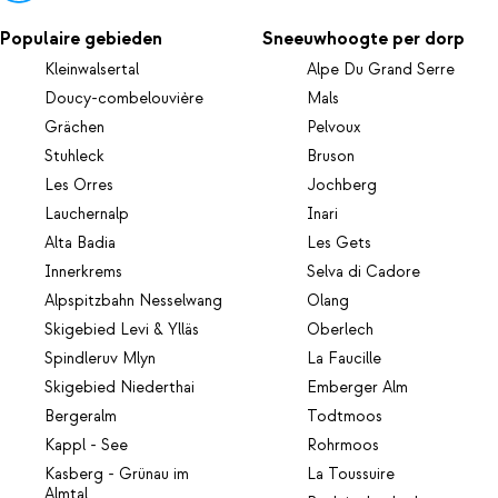
Populaire gebieden
Sneeuwhoogte per dorp
Kleinwalsertal
Alpe Du Grand Serre
Doucy-combelouvière
Mals
Grächen
Pelvoux
Stuhleck
Bruson
Les Orres
Jochberg
Lauchernalp
Inari
Alta Badia
Les Gets
Innerkrems
Selva di Cadore
Alpspitzbahn Nesselwang
Olang
Skigebied Levi & Ylläs
Oberlech
Spindleruv Mlyn
La Faucille
Skigebied Niederthai
Emberger Alm
Bergeralm
Todtmoos
Kappl - See
Rohrmoos
Kasberg - Grünau im
La Toussuire
Almtal