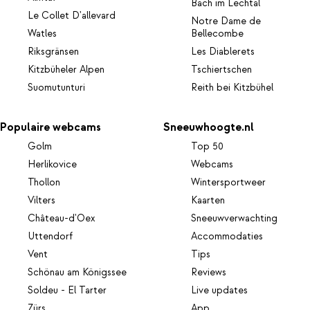
Bach im Lechtal
Le Collet D'allevard
Notre Dame de
Watles
Bellecombe
Riksgränsen
Les Diablerets
Kitzbüheler Alpen
Tschiertschen
Suomutunturi
Reith bei Kitzbühel
Populaire webcams
Sneeuwhoogte.nl
Golm
Top 50
Herlikovice
Webcams
Thollon
Wintersportweer
Vilters
Kaarten
Château-d'Oex
Sneeuwverwachting
Uttendorf
Accommodaties
Vent
Tips
Schönau am Königssee
Reviews
Soldeu - El Tarter
Live updates
Zürs
App