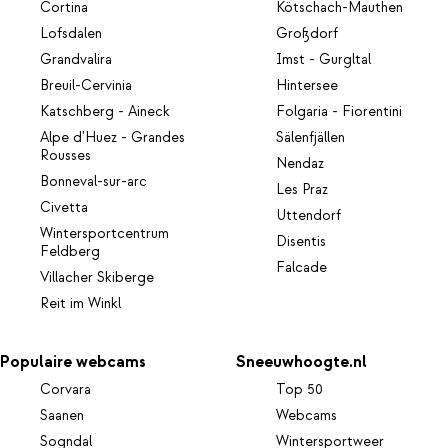
Cortina
Kötschach-Mauthen
Lofsdalen
Großdorf
Grandvalira
Imst - Gurgltal
Breuil-Cervinia
Hintersee
Katschberg - Aineck
Folgaria - Fiorentini
Alpe d'Huez - Grandes
Sälenfjällen
Rousses
Nendaz
Bonneval-sur-arc
Les Praz
Civetta
Uttendorf
Wintersportcentrum
Disentis
Feldberg
Falcade
Villacher Skiberge
Reit im Winkl
Populaire webcams
Sneeuwhoogte.nl
Corvara
Top 50
Saanen
Webcams
Sogndal
Wintersportweer