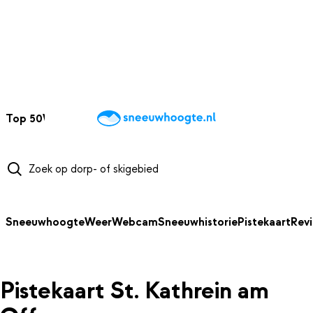
NAAR HOOFDINHOUD
Top 50
Webcams
Wintersportweer
Kaarten
Sneeuwverwacht
Sneeuwhoogte
Weer
Webcam
Sneeuwhistorie
Pistekaart
Rev
Pistekaart St. Kathrein am