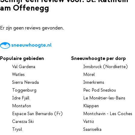
am Offenegg
Er zijn geen reviews gevonden.
Populaire gebieden
Sneeuwhoogte per dorp
Val Gardena
Innsbruck (Nordkette)
Watles
Mörel
Sierra Nevada
Innerkrems
Toggenburg
Pec Pod Snezkou
Idre Fjäll
Le Monêtier-les-Bains
Montafon
Kläppen
Espace San Bernardo (Fr)
Montchavin - Les Coches
Carezza Ski
Vattiz
Trysil
Saariselka