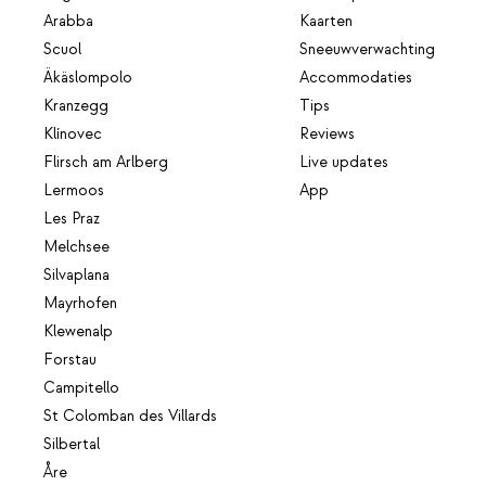
Arabba
Kaarten
Scuol
Sneeuwverwachting
Äkäslompolo
Accommodaties
Kranzegg
Tips
Klínovec
Reviews
Flirsch am Arlberg
Live updates
Lermoos
App
Les Praz
Melchsee
Silvaplana
Mayrhofen
Klewenalp
Forstau
Campitello
St Colomban des Villards
Silbertal
Åre