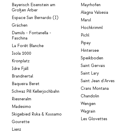
Bayerisch Eisenstein am
Mayrhofen
Großen Arber
Alagna Valsesia
Espace San Bernardo (I)
Marul
Grächen
Hochkrimml
Damüls - Fontanella -
Pichl
Faschina
Pipay
La Forêt Blanche
Hintersee
Isola 2000
Speikboden
Kronplatz
Saint Gervais
Idre Fjäll
Saint Lary
Brandnertal
Saint Jean d'Arves
Baqueira Beret
Crans Montana
Schwaz Pill Kellerjochbahn
Chandolin
Riesneralm
Wengen
Madesimo
Wagrain
Skigebied Ruka & Kuusamo
Les Glovettes
Gourette
Lienz