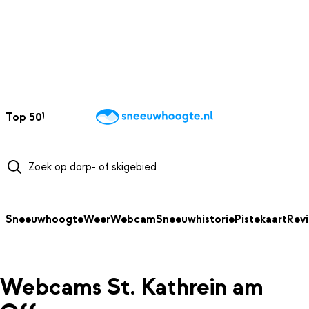
NAAR HOOFDINHOUD
Top 50
Webcams
Wintersportweer
Kaarten
Sneeuwverwacht
Sneeuwhoogte
Weer
Webcam
Sneeuwhistorie
Pistekaart
Rev
Webcams St. Kathrein am