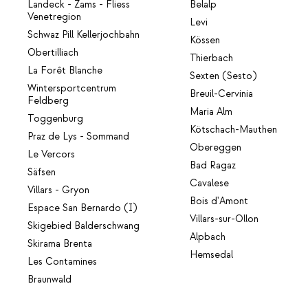
Landeck - Zams - Fliess
Belalp
Venetregion
Levi
Schwaz Pill Kellerjochbahn
Kössen
Obertilliach
Thierbach
La Forêt Blanche
Sexten (Sesto)
Wintersportcentrum
Breuil-Cervinia
Feldberg
Maria Alm
Toggenburg
Kötschach-Mauthen
Praz de Lys - Sommand
Obereggen
Le Vercors
Bad Ragaz
Säfsen
Cavalese
Villars - Gryon
Bois d'Amont
Espace San Bernardo (I)
Villars-sur-Ollon
Skigebied Balderschwang
Alpbach
Skirama Brenta
Hemsedal
Les Contamines
Braunwald