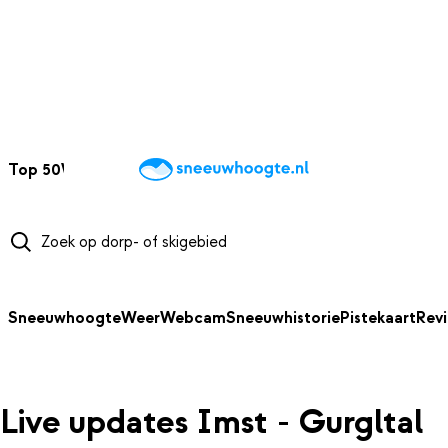
NAAR HOOFDINHOUD
Top 50
Webcams
Wintersportweer
Kaarten
Sneeuwverwacht
Sneeuwhoogte
Weer
Webcam
Sneeuwhistorie
Pistekaart
Rev
Live updates Imst - Gurgltal