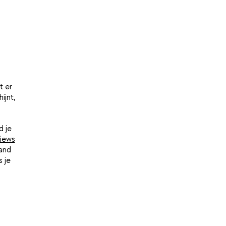
t er
ijnt,
d je
iews
hand
 je