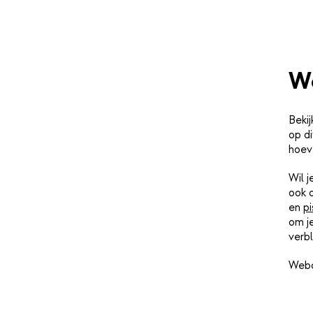
We
Bekij
op di
hoev
Wil 
ook 
en
pi
om j
verbl
Webc