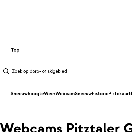
NAAR HOOFDINHOUD
Top 50
Webcams
Wintersportweer
Kaarten
Sneeuwverwa
Sneeuwhoogte
Weer
Webcam
Sneeuwhistorie
Pistekaart
Webcams Pitztaler G