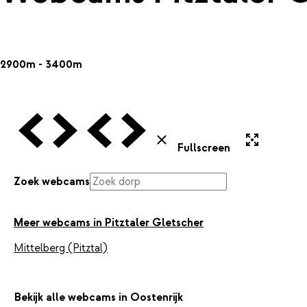
2900m - 3400m
Vorige Webcam
Volgende Webcam
Vorige Webcam
Volgende Webcam
Uitvergroten
Sluiten
Fullscreen
Zoek webcams
Meer webcams in Pitztaler Gletscher
Mittelberg (Pitztal)
Bekijk alle webcams in Oostenrijk