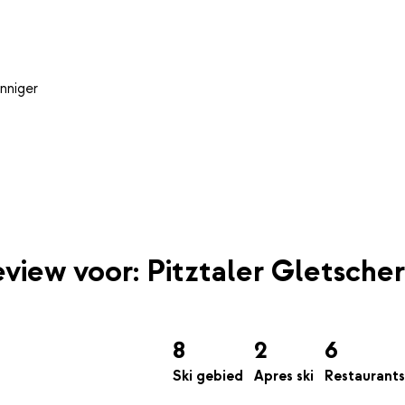
nniger
eview voor: Pitztaler Gletscher
8
2
6
Ski gebied
Apres ski
Restaurants