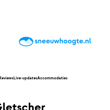
chting
Accommodaties
Tips
Reviews
Live updates
App
Reviews
Live-updates
Accommodaties
letscher