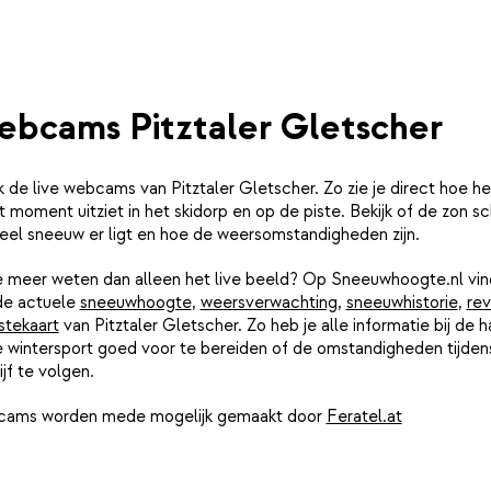
bcams Pitztaler Gletscher
k de live webcams van Pitztaler Gletscher. Zo zie je direct hoe he
t moment uitziet in het skidorp en op de piste. Bekijk of de zon sch
eel sneeuw er ligt en hoe de weersomstandigheden zijn.
je meer weten dan alleen het live beeld? Op Sneeuwhoogte.nl vin
de actuele
sneeuwhoogte
,
weersverwachting
,
sneeuwhistorie
,
rev
stekaart
van Pitztaler Gletscher. Zo heb je alle informatie bij de 
e wintersport goed voor te bereiden of de omstandigheden tijdens
ijf te volgen.
ams worden mede mogelijk gemaakt door
Feratel.at