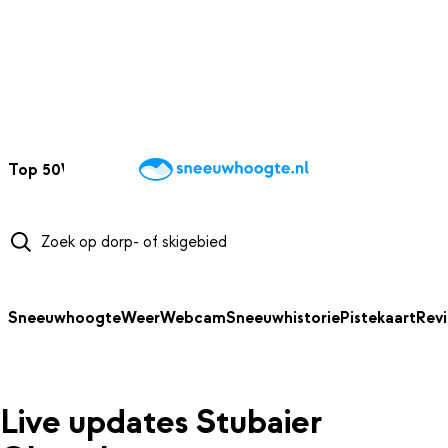
NAAR HOOFDINHOUD
Top 50
Webcams
Wintersportweer
Kaarten
Sneeuwverwacht
Sneeuwhoogte
Weer
Webcam
Sneeuwhistorie
Pistekaart
Rev
Live updates Stubaier