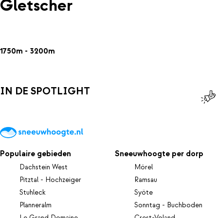
Gletscher
1750m - 3200m
IN DE SPOTLIGHT
Populaire gebieden
Sneeuwhoogte per dorp
Dachstein West
Mörel
Pitztal - Hochzeiger
Ramsau
Stuhleck
Syöte
Planneralm
Sonntag - Buchboden
Le Grand Domaine
Crest-Voland