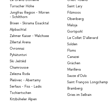
Turracher Höhe
Saint Lary
Jungfrau Region - Mürren
Filzmoos
- Schilthorn
Oberiberg
Brixen - Skirama Eisacktal
Maloja
Alpbachtal
Gortipohl
Zahmer Kaiser - Walchsee
Le Collet D'allevard
Zillertal Arena
Sulden
Ovronnaz
Flums
Pyhätunturi
Canazei
Ski Ještěd
Grächen
Chamrousse
Marilleva
Zelezna Ruda
Sauze d’Oulx
Plešivec - Abertamy
Saint François Longchamp
Serfaus - Fiss - Ladis
Bramberg
Tschiertschen
Gries im Sellrain
Kitzbüheler Alpen