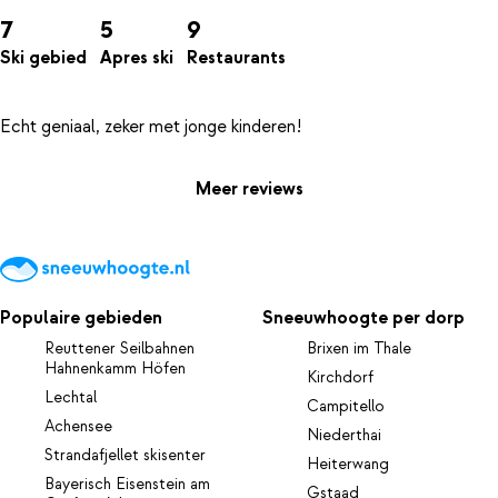
7
5
9
Ski gebied
Apres ski
Restaurants
Meer reviews
Populaire gebieden
Sneeuwhoogte per dorp
Reuttener Seilbahnen
Brixen im Thale
Hahnenkamm Höfen
Kirchdorf
Lechtal
Campitello
Achensee
Niederthai
Strandafjellet skisenter
Heiterwang
Bayerisch Eisenstein am
Gstaad