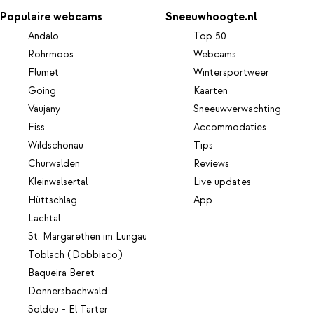
Populaire webcams
Sneeuwhoogte.nl
Andalo
Top 50
Rohrmoos
Webcams
Flumet
Wintersportweer
Going
Kaarten
Vaujany
Sneeuwverwachting
Fiss
Accommodaties
Wildschönau
Tips
Churwalden
Reviews
Kleinwalsertal
Live updates
Hüttschlag
App
Lachtal
St. Margarethen im Lungau
Toblach (Dobbiaco)
Baqueira Beret
Donnersbachwald
Soldeu - El Tarter