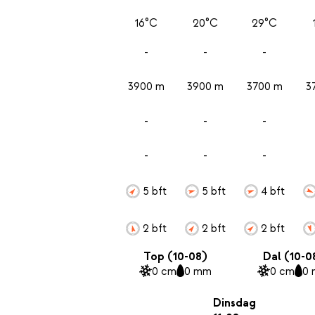
16°C
20°C
29°C
-
-
-
3900 m
3900 m
3700 m
3
-
-
-
-
-
-
5 bft
5 bft
4 bft
2 bft
2 bft
2 bft
Top (10-08)
Dal (10-0
0 cm
0 mm
0 cm
0
Dinsdag