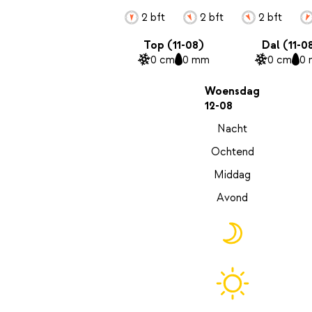
2 bft
2 bft
2 bft
Top (11-08)
Dal (11-0
0 cm
0 mm
0 cm
0
Woensdag
12-08
Nacht
Ochtend
Middag
Avond