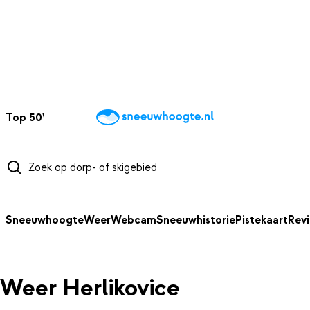
NAAR HOOFDINHOUD
Top 50
Webcams
Wintersportweer
Kaarten
Sneeuwverwacht
Sneeuwhoogte
Weer
Webcam
Sneeuwhistorie
Pistekaart
Rev
Weer Herlikovice