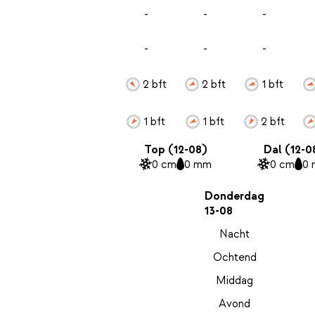
-
-
-
-
-
-
2 bft
2 bft
1 bft
1 bft
1 bft
2 bft
Top (12-08)
Dal (12-0
0 cm
0 mm
0 cm
0
Donderdag
13-08
Nacht
Ochtend
Middag
Avond