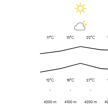
11°C
15°C
22°C
12°C
18°C
27°C
-
-
-
4200 m
4100 m
4200 m
4