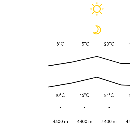
8°C
13°C
20°C
10°C
16°C
24°C
-
-
-
4300 m
4400 m
4400 m
4