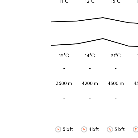
11°C
12°C
16°C
12°C
14°C
21°C
-
-
-
3600 m
4200 m
4300 m
4
-
-
-
-
-
-
5 bft
4 bft
3 bft