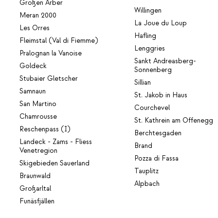
Großen Arber
Willingen
Meran 2000
La Joue du Loup
Les Orres
Hafling
Fleimstal (Val di Fiemme)
Lenggries
Pralognan la Vanoise
Sankt Andreasberg-
Goldeck
Sonnenberg
Stubaier Gletscher
Sillian
Samnaun
St. Jakob in Haus
San Martino
Courchevel
Chamrousse
St. Kathrein am Offenegg
Reschenpass (I)
Berchtesgaden
Landeck - Zams - Fliess
Brand
Venetregion
Pozza di Fassa
Skigebieden Sauerland
Tauplitz
Braunwald
Alpbach
Großarltal
Funäsfjällen