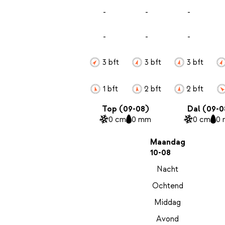
-
-
-
-
-
-
3 bft
3 bft
3 bft
1 bft
2 bft
2 bft
Top (09-08)
Dal (09-0
0 cm
0 mm
0 cm
0
Maandag
10-08
Nacht
Ochtend
Middag
Avond