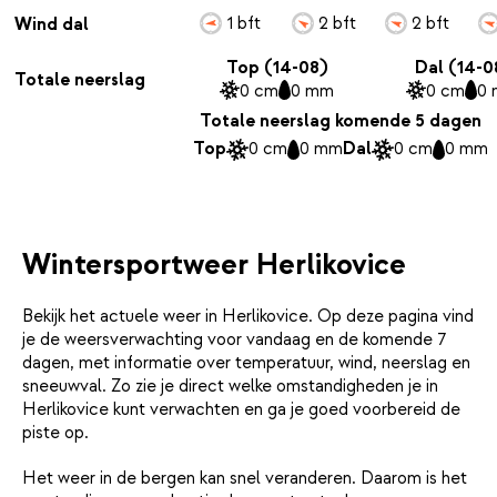
1 bft
2 bft
2 bft
Wind dal
Top (14-08)
Dal (14-0
Totale neerslag
0 cm
0 mm
0 cm
0
Totale neerslag komende 5 dagen
Top
0 cm
0 mm
Dal
0 cm
0 mm
Wintersportweer Herlikovice
Bekijk het actuele weer in Herlikovice. Op deze pagina vind
je de weersverwachting voor vandaag en de komende 7
dagen, met informatie over temperatuur, wind, neerslag en
sneeuwval. Zo zie je direct welke omstandigheden je in
Herlikovice kunt verwachten en ga je goed voorbereid de
piste op.
Het weer in de bergen kan snel veranderen. Daarom is het