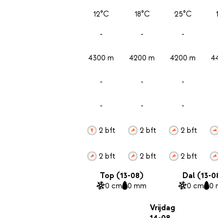
12°C
18°C
25°C
-
-
-
4300 m
4200 m
4200 m
4
-
-
-
-
-
-
2 bft
2 bft
2 bft
2 bft
2 bft
2 bft
Top (13-08)
Dal (13-0
0 cm
0 mm
0 cm
0
Vrijdag