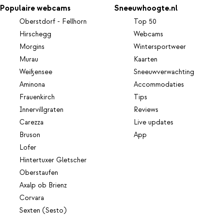
Populaire webcams
Sneeuwhoogte.nl
Oberstdorf - Fellhorn
Top 50
Hirschegg
Webcams
Morgins
Wintersportweer
Murau
Kaarten
Weißensee
Sneeuwverwachting
Aminona
Accommodaties
Frauenkirch
Tips
Innervillgraten
Reviews
Carezza
Live updates
Bruson
App
Lofer
Hintertuxer Gletscher
Oberstaufen
Axalp ob Brienz
Corvara
Sexten (Sesto)