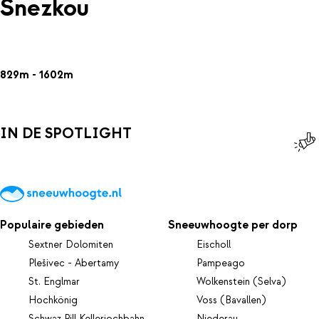
Snezkou
829m - 1602m
IN DE SPOTLIGHT
Populaire gebieden
Sneeuwhoogte per dorp
Sextner Dolomiten
Eischoll
Plešivec - Abertamy
Pampeago
St. Englmar
Wolkenstein (Selva)
Hochkönig
Voss (Bavallen)
Schwaz Pill Kellerjochbahn
Niederau