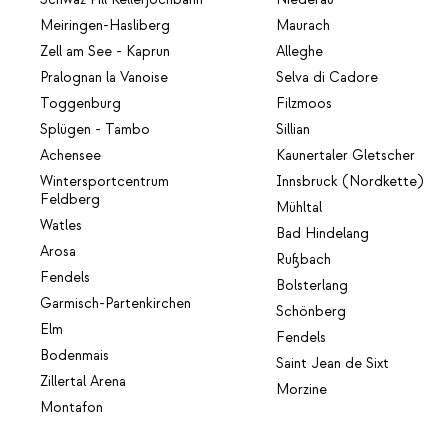
Meiringen-Hasliberg
Maurach
Zell am See - Kaprun
Alleghe
Pralognan la Vanoise
Selva di Cadore
Toggenburg
Filzmoos
Splügen - Tambo
Sillian
Achensee
Kaunertaler Gletscher
Wintersportcentrum
Innsbruck (Nordkette)
Feldberg
Mühltal
Watles
Bad Hindelang
Arosa
Rußbach
Fendels
Bolsterlang
Garmisch-Partenkirchen
Schönberg
Elm
Fendels
Bodenmais
Saint Jean de Sixt
Zillertal Arena
Morzine
Montafon