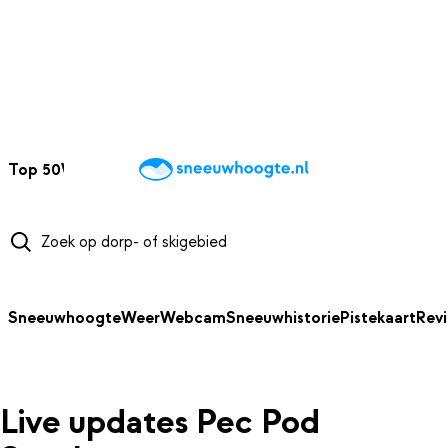
NAAR HOOFDINHOUD
Top 50
Webcams
Wintersportweer
Kaarten
Sneeuwverwacht
Sneeuwhoogte
Weer
Webcam
Sneeuwhistorie
Pistekaart
Rev
Live updates Pec Pod