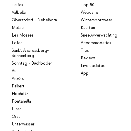
Telfes
Top 50
Valbella
Webcams
Oberstdorf - Nebelhorn
Wintersportweer
Mellau
Kaarten
Les Mosses
Sneeuwverwachting
Lofer
Accommodaties
Sankt Andreasberg-
Tips
Sonnenberg
Reviews
Sonntag - Buchboden
Live updates
Au
App
Anzère
Falkert
Hochötz
Fontanella
Ulten
Orsa
Unterwasser