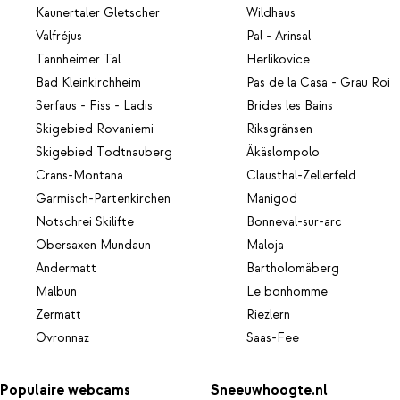
Kaunertaler Gletscher
Wildhaus
Valfréjus
Pal - Arinsal
Tannheimer Tal
Herlikovice
Bad Kleinkirchheim
Pas de la Casa - Grau Roi
Serfaus - Fiss - Ladis
Brides les Bains
Skigebied Rovaniemi
Riksgränsen
Skigebied Todtnauberg
Äkäslompolo
Crans-Montana
Clausthal-Zellerfeld
Garmisch-Partenkirchen
Manigod
Notschrei Skilifte
Bonneval-sur-arc
Obersaxen Mundaun
Maloja
Andermatt
Bartholomäberg
Malbun
Le bonhomme
Zermatt
Riezlern
Ovronnaz
Saas-Fee
Populaire webcams
Sneeuwhoogte.nl