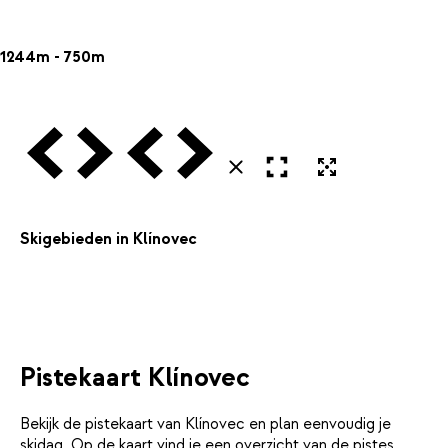
1244m - 750m
Vorige
Volgende
Vorige
Volgende
Open in volledig scherm
Uitvergroten
Sluiten
Skigebieden in Klínovec
Pistekaart Klínovec
Bekijk de pistekaart van Klínovec en plan eenvoudig je
skidag. Op de kaart vind je een overzicht van de pistes,