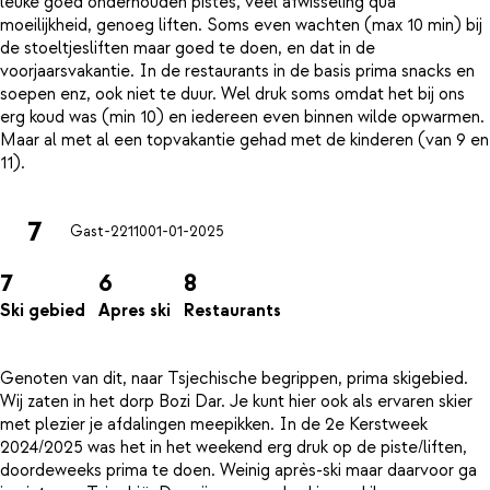
leuke goed onderhouden pistes, veel afwisseling qua
moeilijkheid, genoeg liften. Soms even wachten (max 10 min) bij
de stoeltjesliften maar goed te doen, en dat in de
voorjaarsvakantie. In de restaurants in de basis prima snacks en
soepen enz, ook niet te duur. Wel druk soms omdat het bij ons
erg koud was (min 10) en iedereen even binnen wilde opwarmen.
Maar al met al een topvakantie gehad met de kinderen (van 9 en
7
Gast-22110
01-01-2025
7
6
8
Ski gebied
Apres ski
Restaurants
Genoten van dit, naar Tsjechische begrippen, prima skigebied.
Wij zaten in het dorp Bozi Dar. Je kunt hier ook als ervaren skier
met plezier je afdalingen meepikken. In de 2e Kerstweek
2024/2025 was het in het weekend erg druk op de piste/liften,
doordeweeks prima te doen. Weinig après-ski maar daarvoor ga