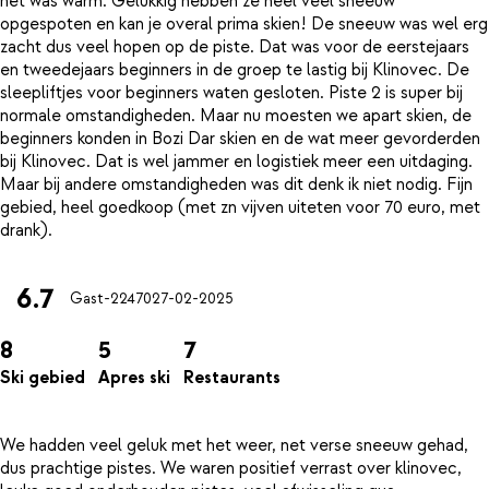
het was warm. Gelukkig hebben ze heel veel sneeuw
opgespoten en kan je overal prima skien! De sneeuw was wel erg
zacht dus veel hopen op de piste. Dat was voor de eerstejaars
en tweedejaars beginners in de groep te lastig bij Klinovec. De
sleepliftjes voor beginners waten gesloten. Piste 2 is super bij
normale omstandigheden. Maar nu moesten we apart skien, de
beginners konden in Bozi Dar skien en de wat meer gevorderden
bij Klinovec. Dat is wel jammer en logistiek meer een uitdaging.
Maar bij andere omstandigheden was dit denk ik niet nodig. Fijn
gebied, heel goedkoop (met zn vijven uiteten voor 70 euro, met
6.7
Gast-22470
27-02-2025
8
5
7
Ski gebied
Apres ski
Restaurants
We hadden veel geluk met het weer, net verse sneeuw gehad,
dus prachtige pistes. We waren positief verrast over klinovec,