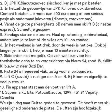
2. Bij JPK Kl&iacute;novec skischool kan je met pin betalen.
3. In hetzelfde gebouwtje van JPK Klinovec ook skiverhuur.
Contant betalen. Je moet dan 400 euro borg of een serieus
pasje als onderpand inleveren (rijbewijs, zorgverz.pas).
4. Vanaf de grote parkeerplaats 3B nemen naar skilift B (cinestar
express). Scheelt je gesjouw.
5. Zondags starten de lessen. Haal op zaterdag je skimateriaal,
anders kom je te laat bij de skiles om 10u op zondag.
6. In het weekend is het druk, door de week is het oke. Ook bij
lange rijen in skilift, heb je maar 10 minuten wachttijd.
7. Skitochten niet mogelijk. Op zich wel leuk voor het
toeristische gehalte en vergezichten: via blauw 24, rood 18, skilift
K, blauw 21 naar Bozi Dar.
8. Piste 24 is heeeeeel vlak. lastig voor snowboarders.
9. Lift C (suzuki) is rustiger dan A en B. Bij B komen eigenlijk te
veel pistes uit.
10. Pin apparaat staat aan de voet van lift A.
11. Supermarkt: Bila: Potočn&iacute; 1299, 431 91 Vejprty,
Czechia
We zijn 1 dag naar Duitse gedeelte geweest. Dit heeft meer ski-
gezelligheid onderaan de pistes. De liften zijn hoofdzakelijk