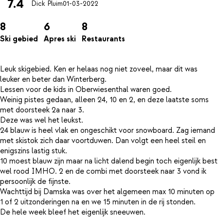
7.4
Dick Pluim
01-03-2022
8
6
8
Ski gebied
Apres ski
Restaurants
Leuk skigebied. Ken er helaas nog niet zoveel, maar dit was
leuker en beter dan Winterberg.
Lessen voor de kids in Oberwiesenthal waren goed.
Weinig pistes gedaan, alleen 24, 10 en 2, en deze laatste soms
met doorsteek 2a naar 3.
Deze was wel het leukst.
24 blauw is heel vlak en ongeschikt voor snowboard. Zag iemand
met skistok zich daar voortduwen. Dan volgt een heel steil en
enigszins lastig stuk.
10 moest blauw zijn maar na licht dalend begin toch eigenlijk best
wel rood IMHO. 2 en de combi met doorsteek naar 3 vond ik
persoonlijk de fijnste.
Wachttijd bij Damska was over het algemeen max 10 minuten op
1 of 2 uitzonderingen na en we 15 minuten in de rij stonden.
De hele week bleef het eigenlijk sneeuwen.