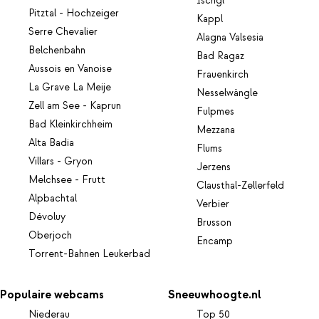
Ischgl
Pitztal - Hochzeiger
Kappl
Serre Chevalier
Alagna Valsesia
Belchenbahn
Bad Ragaz
Aussois en Vanoise
Frauenkirch
La Grave La Meije
Nesselwängle
Zell am See - Kaprun
Fulpmes
Bad Kleinkirchheim
Mezzana
Alta Badia
Flums
Villars - Gryon
Jerzens
Melchsee - Frutt
Clausthal-Zellerfeld
Alpbachtal
Verbier
Dévoluy
Brusson
Oberjoch
Encamp
Torrent-Bahnen Leukerbad
Populaire webcams
Sneeuwhoogte.nl
Niederau
Top 50