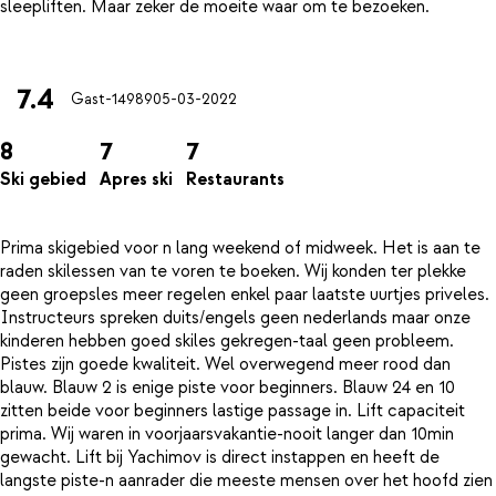
sleepliften. Maar zeker de moeite waar om te bezoeken.
7.4
Gast-14989
05-03-2022
8
7
7
Ski gebied
Apres ski
Restaurants
Prima skigebied voor n lang weekend of midweek. Het is aan te
raden skilessen van te voren te boeken. Wij konden ter plekke
geen groepsles meer regelen enkel paar laatste uurtjes priveles.
Instructeurs spreken duits/engels geen nederlands maar onze
kinderen hebben goed skiles gekregen-taal geen probleem.
Pistes zijn goede kwaliteit. Wel overwegend meer rood dan
blauw. Blauw 2 is enige piste voor beginners. Blauw 24 en 10
zitten beide voor beginners lastige passage in. Lift capaciteit
prima. Wij waren in voorjaarsvakantie-nooit langer dan 10min
gewacht. Lift bij Yachimov is direct instappen en heeft de
langste piste-n aanrader die meeste mensen over het hoofd zien