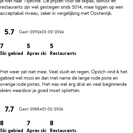
je niet naar Tsjechië. De prijzen voor de skipas, skihuur en
restaurants zijn wel gestegen sinds 2014, maar liggen op een
5.7
Gast-20924
23-02-2024
7
5
5
Ski gebied
Apres ski
Restaurants
Het weer zat niet mee. Veel slush en regen. Opzich vind ik het
gebied wel mooi en dan met name de lange rode piste en
overige rode pistes. Het was wel erg druk en veel beginnende
7.7
Gast-20884
21-02-2024
8
7
8
Ski gebied
Apres ski
Restaurants