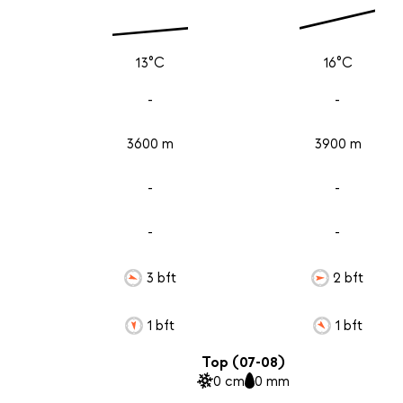
13°C
16°C
-
-
3600 m
3900 m
-
-
-
-
3 bft
2 bft
1 bft
1 bft
Top (07-08)
0 cm
0 mm