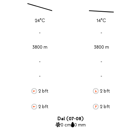
24°C
14°C
-
-
3800 m
3800 m
-
-
-
-
2 bft
2 bft
2 bft
2 bft
Dal (07-08)
0 cm
0 mm