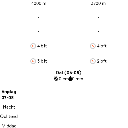
4000 m
3700 m
-
-
-
-
4 bft
4 bft
3 bft
2 bft
Dal (06-08)
0 cm
0 mm
Vrijdag
07-08
Nacht
Ochtend
Middag