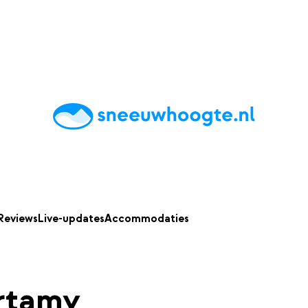
chting
Accommodaties
Tips
Reviews
Live updates
App
Reviews
Live-updates
Accommodaties
rtamy