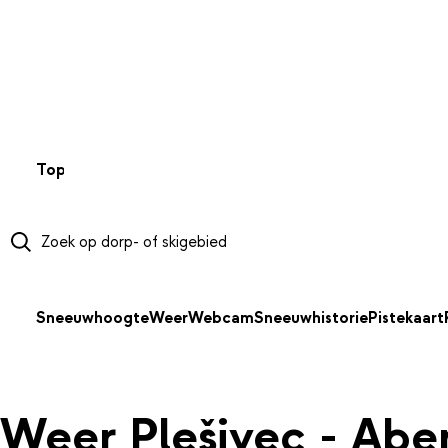
NAAR HOOFDINHOUD
Top 50
Webcams
Wintersportweer
Kaarten
Sneeuwverwa
Sneeuwhoogte
Weer
Webcam
Sneeuwhistorie
Pistekaart
Weer Plešivec - Abe