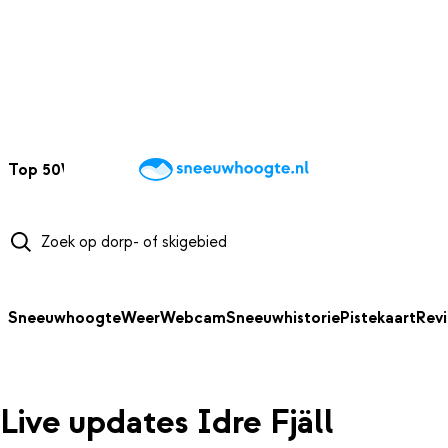
NAAR HOOFDINHOUD
Top 50
Webcams
Wintersportweer
Kaarten
Sneeuwverwacht
Sneeuwhoogte
Weer
Webcam
Sneeuwhistorie
Pistekaart
Rev
Live updates Idre Fjäll