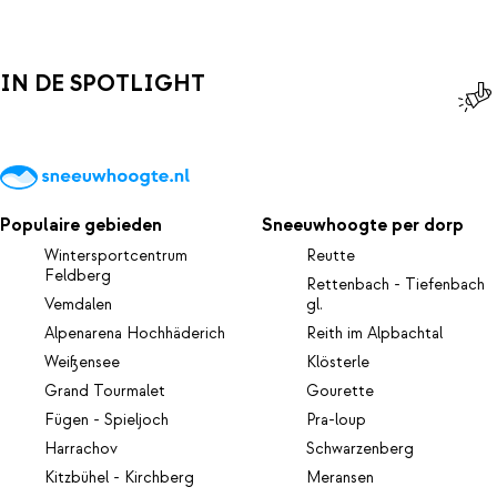
IN DE SPOTLIGHT
Populaire gebieden
Sneeuwhoogte per dorp
Wintersportcentrum
Reutte
Feldberg
Rettenbach - Tiefenbach
Vemdalen
gl.
Alpenarena Hochhäderich
Reith im Alpbachtal
Weißensee
Klösterle
Grand Tourmalet
Gourette
Fügen - Spieljoch
Pra-loup
Harrachov
Schwarzenberg
Kitzbühel - Kirchberg
Meransen