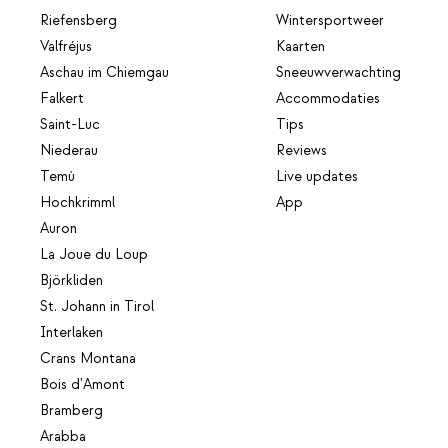
Riefensberg
Wintersportweer
Valfréjus
Kaarten
Aschau im Chiemgau
Sneeuwverwachting
Falkert
Accommodaties
Saint-Luc
Tips
Niederau
Reviews
Temù
Live updates
Hochkrimml
App
Auron
La Joue du Loup
Björkliden
St. Johann in Tirol
Interlaken
Crans Montana
Bois d'Amont
Bramberg
Arabba