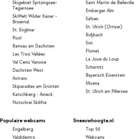
Skigebiet Spitzingsee-
Saint Martin de Belleville
Tegernsee
Emberger Alm
SkiWelt Wilder Kaiser -
Säfsen
Brixental
St. Ulrich (Ortisei)
St. Englmar
Rußbach
Pizol
Sixt
Ramsau am Dachstein
Flumet
Les Trois Vallées
La Joue du Loup
Val Cenis Vanoise
Scharnitz
Dachstein West
Bayerisch Eisenstein
Autrans
Moena
Skiparadies am Grünten
St. Ulrich am Pillersee
Katschberg - Aineck
Notschrei Skilifte
Populaire webcams
Sneeuwhoogte.nl
Engelberg
Top 50
Valdidentro
Webcams