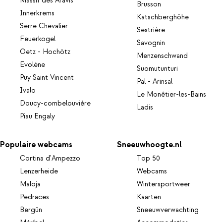
Massif des Aravis
Brusson
Innerkrems
Katschberghöhe
Serre Chevalier
Sestrière
Feuerkogel
Savognin
Oetz - Hochötz
Menzenschwand
Evolène
Suomutunturi
Puy Saint Vincent
Pal - Arinsal
Ivalo
Le Monêtier-les-Bains
Doucy-combelouvière
Ladis
Piau Engaly
Populaire webcams
Sneeuwhoogte.nl
Cortina d'Ampezzo
Top 50
Lenzerheide
Webcams
Maloja
Wintersportweer
Pedraces
Kaarten
Bergün
Sneeuwverwachting