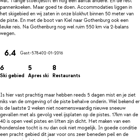
wat. 1 lange stoeltjeslift en nog een aantal andere. En de rest
pannenkoeken. Maar goed te doen. Accommodaties liggen in
het skigebied en wij zaten in onze blokhut binnen 50 meter van
de piste. En met de boot van Kiel naar Gothenburg ook een
leuke reis. Na Gothenburg nog wel ruim 550 km via 2-balans
6.4
Gast-5784
02-01-2016
6
5
8
Ski gebied
Apres ski
Restaurants
Is hier vast prachtig maar hebben reeds 5 dagen mist en je ziet
niks van de omgeving of de piste behalve onderin. Wel bekend er
is de laatste 2 weken niet noemenswaardig nieuwe sneeuw
gevallen met als gevolg veel ijsplaten op de pistes. 17km van de
40 is open veel pistes en liften zijn dicht. Het maken van een
hondenslee tocht is nu dan ook niet mogelijk. In goede conditie
een pracht gebied dit jaar voor ons zeer beneden peil en de