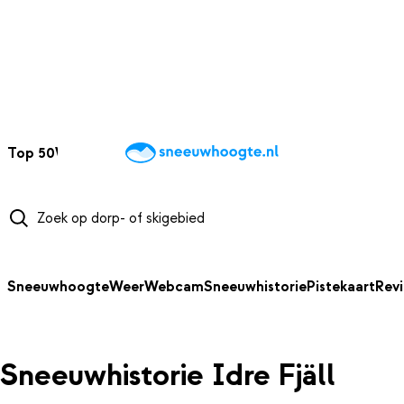
NAAR HOOFDINHOUD
Top 50
Webcams
Wintersportweer
Kaarten
Sneeuwverwacht
Sneeuwhoogte
Weer
Webcam
Sneeuwhistorie
Pistekaart
Rev
Sneeuwhistorie Idre Fjäll