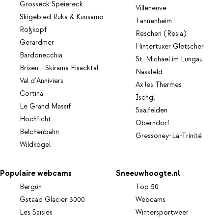
Grosseck Speiereck
Villeneuve
Skigebied Ruka & Kuusamo
Tannenheim
Roßkopf
Reschen (Resia)
Gerardmer
Hintertuxer Gletscher
Bardonecchia
St. Michael im Lungau
Brixen - Skirama Eisacktal
Nassfeld
Val d'Anniviers
Ax les Thermes
Cortina
Ischgl
Le Grand Massif
Saalfelden
Hochficht
Oberndorf
Belchenbahn
Gressoney-La-Trinité
Wildkogel
Populaire webcams
Sneeuwhoogte.nl
Bergün
Top 50
Gstaad Glacier 3000
Webcams
Les Saisies
Wintersportweer