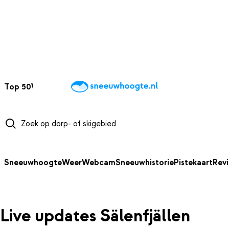
NAAR HOOFDINHOUD
Top 50
Webcams
Wintersportweer
Kaarten
Sneeuwverwacht
Sneeuwhoogte
Weer
Webcam
Sneeuwhistorie
Pistekaart
Rev
Live updates Sälenfjällen