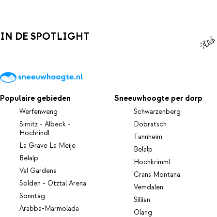
IN DE SPOTLIGHT
Populaire gebieden
Sneeuwhoogte per dorp
Werfenweng
Schwarzenberg
Sirnitz - Albeck -
Dobratsch
Hochrindl
Tannheim
La Grave La Meije
Belalp
Belalp
Hochkrimml
Val Gardena
Crans Montana
Sölden - Ötztal Arena
Vemdalen
Sonntag
Sillian
Arabba-Marmolada
Olang