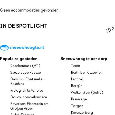
Geen accommodaties gevonden.
IN DE SPOTLIGHT
Populaire gebieden
Sneeuwhoogte per dorp
Reschenpass (AT)
Temù
Sauze Super-Sauze
Reith bei Kitzbühel
Damüls - Fontanella -
Lachtal
Faschina
Bergün
Pralognan la Vanoise
Wolkenstein (Selva)
Doucy-combelouvière
Braunlage
Bayerisch Eisenstein am
Torgon
Großen Arber
Kerenzerberg