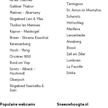
Ax les Thermes
Termignon
Galibier Thabor
St. Anton im Montafon
Plešivec - Abertamy
Scharnitz
Skigebied Levi & Ylläs
Hüttschlag
Thollon les Memises
Marilleva
Kaprun - Maiskogel
Lenzerheide
Brixen - Skirama Eisacktal
Annaberg
Kerenzerberg
Risoul
Hoch - Ybrig
Zell am Ziller
Orcières 1850
Lumbrein
Rund um Visp
La Faucille
Sirnitz - Albeck -
Sirkka
Hochrindl
Oberjoch
Skigebied Saariselka &
Inari
Populaire webcams
Sneeuwhoogte.nl