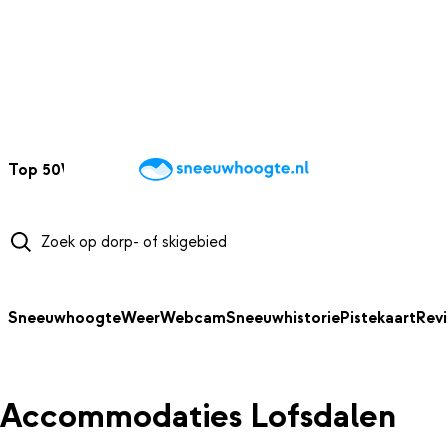
NAAR HOOFDINHOUD
Top 50
Webcams
Wintersportweer
Kaarten
Sneeuwverwacht
Sneeuwhoogte
Weer
Webcam
Sneeuwhistorie
Pistekaart
Rev
Accommodaties Lofsdalen