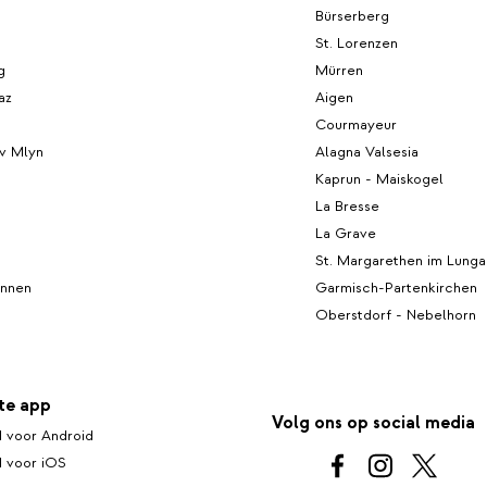
Bürserberg
St. Lorenzen
g
Mürren
az
Aigen
Courmayeur
uv Mlyn
Alagna Valsesia
Kaprun - Maiskogel
La Bresse
La Grave
St. Margarethen im Lunga
unnen
Garmisch-Partenkirchen
Oberstdorf - Nebelhorn
te app
Volg ons op social media
 voor Android
 voor iOS