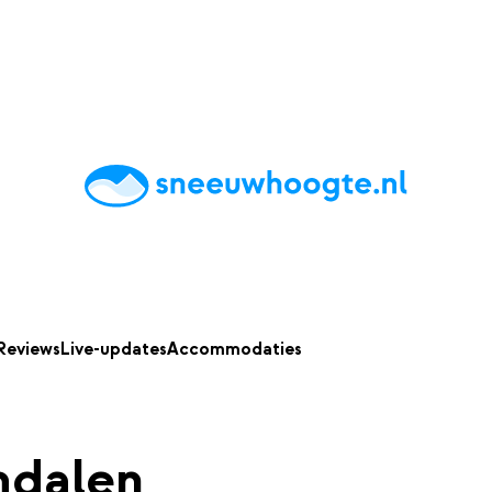
chting
Accommodaties
Tips
Reviews
Live updates
App
Reviews
Live-updates
Accommodaties
dalen