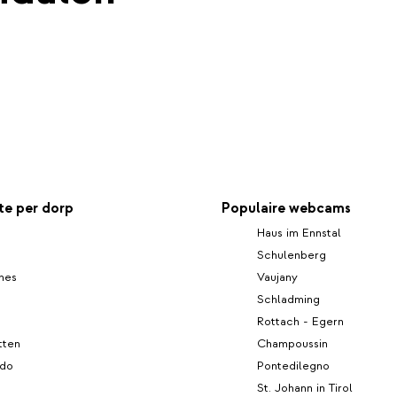
e per dorp
Populaire webcams
Haus im Ennstal
Schulenberg
hes
Vaujany
Schladming
Rottach - Egern
tten
Champoussin
ldo
Pontedilegno
St. Johann in Tirol