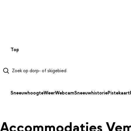
NAAR HOOFDINHOUD
Top 50
Webcams
Wintersportweer
Kaarten
Sneeuwverwa
Sneeuwhoogte
Weer
Webcam
Sneeuwhistorie
Pistekaart
Accommodaties Vem