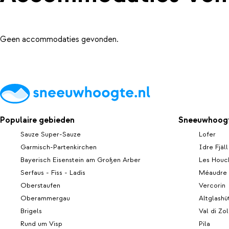
Geen accommodaties gevonden.
Populaire gebieden
Sneeuwhoogt
Sauze Super-Sauze
Lofer
Garmisch-Partenkirchen
Idre Fjäll
Bayerisch Eisenstein am Großen Arber
Les Houc
Serfaus - Fiss - Ladis
Méaudre
Oberstaufen
Vercorin
Oberammergau
Altglashü
Brigels
Val di Zo
Rund um Visp
Pila