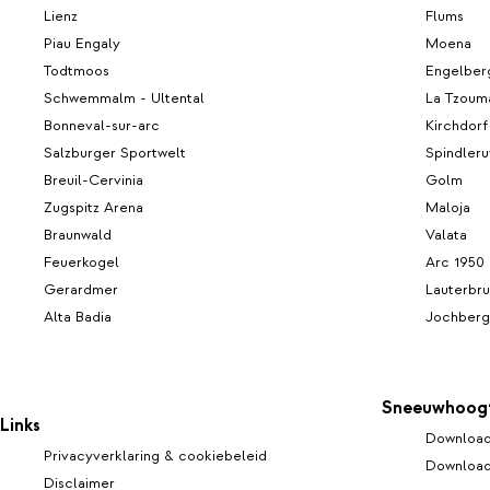
Lienz
Flums
Piau Engaly
Moena
Todtmoos
Engelber
Schwemmalm - Ultental
La Tzoum
Bonneval-sur-arc
Kirchdorf
Salzburger Sportwelt
Spindler
Breuil-Cervinia
Golm
Zugspitz Arena
Maloja
Braunwald
Valata
Feuerkogel
Arc 1950
Gerardmer
Lauterbr
Alta Badia
Jochberg
Sneeuwhoog
Links
Download
Privacyverklaring & cookiebeleid
Download
Disclaimer