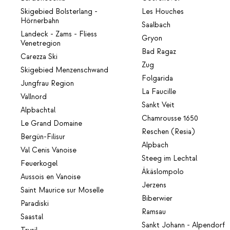
Skigebied Bolsterlang -
Les Houches
Hörnerbahn
Saalbach
Landeck - Zams - Fliess
Gryon
Venetregion
Bad Ragaz
Carezza Ski
Zug
Skigebied Menzenschwand
Folgarida
Jungfrau Region
La Faucille
Vallnord
Sankt Veit
Alpbachtal
Chamrousse 1650
Le Grand Domaine
Reschen (Resia)
Bergün-Filisur
Alpbach
Val Cenis Vanoise
Steeg im Lechtal
Feuerkogel
Äkäslompolo
Aussois en Vanoise
Jerzens
Saint Maurice sur Moselle
Biberwier
Paradiski
Ramsau
Saastal
Sankt Johann - Alpendorf