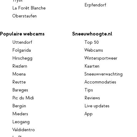
Trysil
Erpfendorf
La Forêt Blanche
Oberstaufen
Populaire webcams
Sneeuwhoogte.nl
Uttendorf
Top 50
Folgarida
Webcams
Hirschegg
Wintersportweer
Riezlern
Kaarten
Moena
Sneeuwverwachting
Reutte
Accommodaties
Bareges
Tips
Pic du Midi
Reviews
Bergün
Live updates
Mieders
App
Leogang
Valdidentro