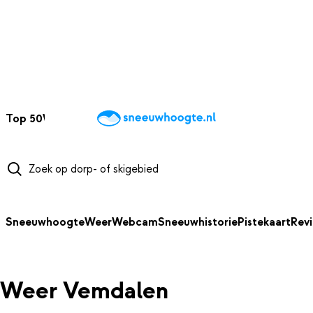
NAAR HOOFDINHOUD
Top 50
Webcams
Wintersportweer
Kaarten
Sneeuwverwacht
Sneeuwhoogte
Weer
Webcam
Sneeuwhistorie
Pistekaart
Rev
Weer Vemdalen