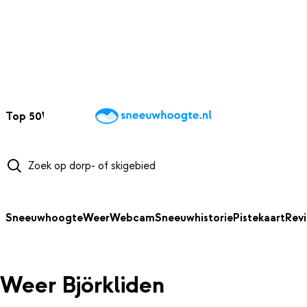
NAAR HOOFDINHOUD
Top 50
Webcams
Wintersportweer
Kaarten
Sneeuwverwacht
Sneeuwhoogte
Weer
Webcam
Sneeuwhistorie
Pistekaart
Rev
Weer Björkliden