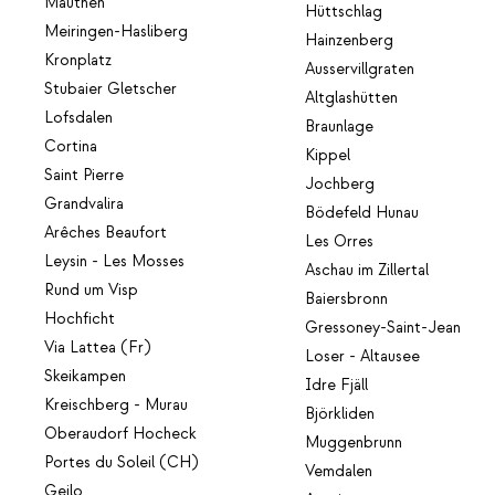
Mauthen
Hüttschlag
Meiringen-Hasliberg
Hainzenberg
Kronplatz
Ausservillgraten
Stubaier Gletscher
Altglashütten
Lofsdalen
Braunlage
Cortina
Kippel
Saint Pierre
Jochberg
Grandvalira
Bödefeld Hunau
Arêches Beaufort
Les Orres
Leysin - Les Mosses
Aschau im Zillertal
Rund um Visp
Baiersbronn
Hochficht
Gressoney-Saint-Jean
Via Lattea (Fr)
Loser - Altausee
Skeikampen
Idre Fjäll
Kreischberg - Murau
Björkliden
Oberaudorf Hocheck
Muggenbrunn
Portes du Soleil (CH)
Vemdalen
Geilo