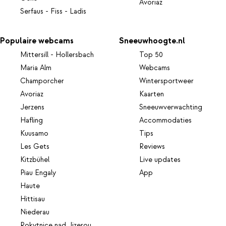
Avoriaz
Serfaus - Fiss - Ladis
Populaire webcams
Sneeuwhoogte.nl
Mittersill - Hollersbach
Top 50
Maria Alm
Webcams
Champorcher
Wintersportweer
Avoriaz
Kaarten
Jerzens
Sneeuwverwachting
Hafling
Accommodaties
Kuusamo
Tips
Les Gets
Reviews
Kitzbühel
Live updates
Piau Engaly
App
Haute
Hittisau
Niederau
Rokytnice nad Jizerou