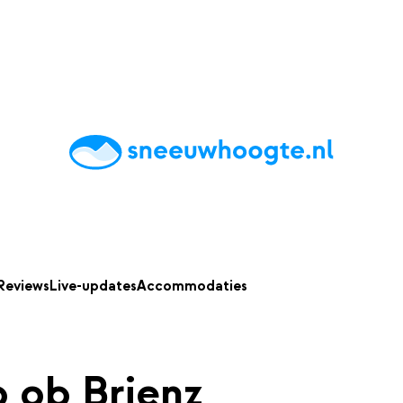
chting
Accommodaties
Tips
Reviews
Live updates
App
Reviews
Live-updates
Accommodaties
 ob Brienz