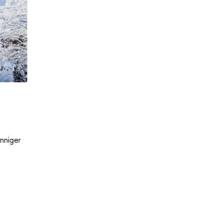
nniger