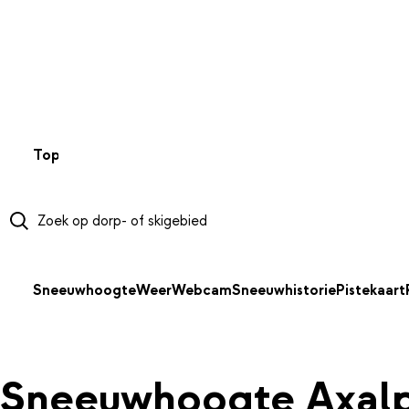
NAAR HOOFDINHOUD
Top 50
Webcams
Wintersportweer
Kaarten
Sneeuwverwa
Sneeuwhoogte
Weer
Webcam
Sneeuwhistorie
Pistekaart
Sneeuwhoogte Axalp