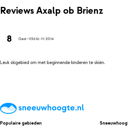
Reviews Axalp ob Brienz
8
Gast-1136
16-11-2014
Populaire gebieden
Sneeuwhoogt