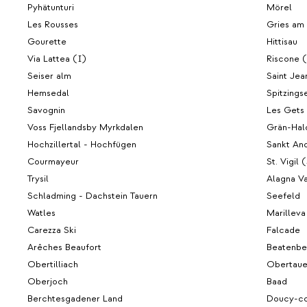
Pyhätunturi
Mörel
Les Rousses
Gries am
Gourette
Hittisau
Via Lattea (I)
Riscone 
Seiser alm
Saint Jea
Hemsedal
Spitzings
Savognin
Les Gets
Voss Fjellandsby Myrkdalen
Grän-Hal
Hochzillertal - Hochfügen
Sankt An
Courmayeur
St. Vigil 
Trysil
Alagna Va
Schladming - Dachstein Tauern
Seefeld
Watles
Marilleva
Carezza Ski
Falcade
Arêches Beaufort
Beatenbe
Obertilliach
Obertaue
Oberjoch
Baad
Berchtesgadener Land
Doucy-co