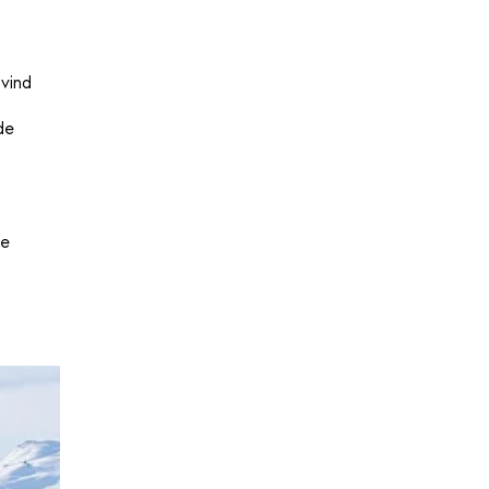
vind
de
,
je