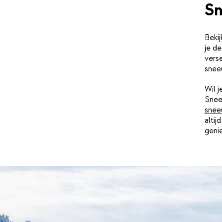
Sn
Beki
je d
vers
snee
Wil 
Snee
snee
altij
geni