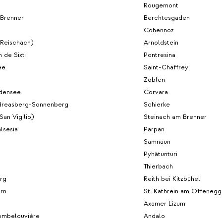
Rougemont
 Brenner
Berchtesgaden
Cohennoz
(Reischach)
Arnoldstein
n de Sixt
Pontresina
ee
Saint-Chaffrey
Zöblen
densee
Corvara
dreasberg-Sonnenberg
Schierke
(San Vigilio)
Steinach am Brenner
lsesia
Parpan
Samnaun
Pyhätunturi
Thierbach
rg
Reith bei Kitzbühel
rn
St. Kathrein am Offenegg
Axamer Lizum
mbelouvière
Andalo