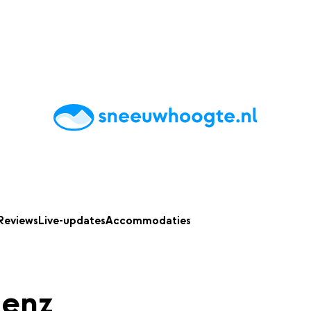
chting
Accommodaties
Tips
Reviews
Live updates
App
Reviews
Live-updates
Accommodaties
ienz