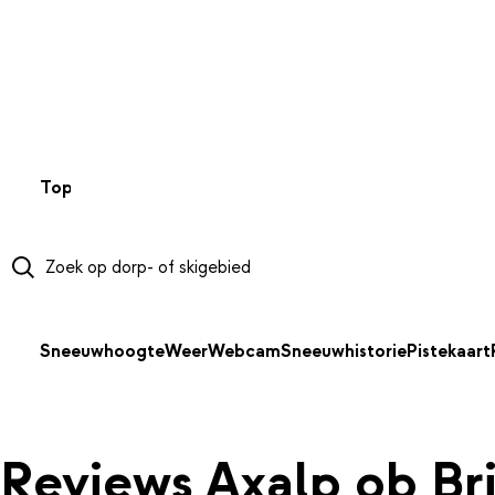
NAAR HOOFDINHOUD
Top 50
Webcams
Wintersportweer
Kaarten
Sneeuwverwa
Sneeuwhoogte
Weer
Webcam
Sneeuwhistorie
Pistekaart
Reviews Axalp ob Br