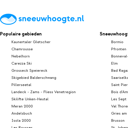
Populaire gebieden
Sneeuwhoogt
Kaunertaler Gletscher
Bormio
Chamrousse
Pfronten
Nebelhorn
Bonneval
Carezza Ski
Elm
Grosseck Speiereck
Bad Raga
Skigebied Balderschwang
Saariselk
Pillerseetal
Saint Pie
Landeck - Zams - Fliess Venetregion
Bois d'A
Skilifte Unken-Heutal
Les Sept 
Meran 2000
Val Thore
Andelsbuch
Gries am
Isola 2000
Brusson
Les Rousses
St. Johann