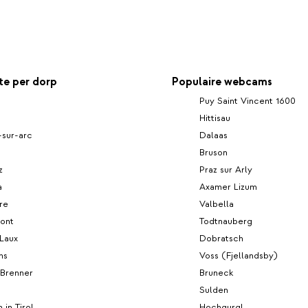
e per dorp
Populaire webcams
Puy Saint Vincent 1600
Hittisau
-sur-arc
Dalaas
Bruson
z
Praz sur Arly
a
Axamer Lizum
rre
Valbella
mont
Todtnauberg
Laux
Dobratsch
ns
Voss (Fjellandsby)
 Brenner
Bruneck
Sulden
 in Tirol
Hochgurgl