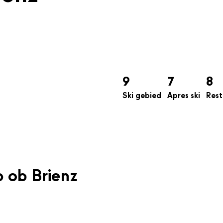
9
7
8
Ski gebied
Apres ski
Rest
p ob Brienz