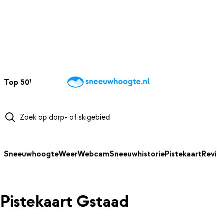
NAAR HOOFDINHOUD
Top 50
Webcams
Wintersportweer
Kaarten
Sneeuwverwacht
Sneeuwhoogte
Weer
Webcam
Sneeuwhistorie
Pistekaart
Rev
Pistekaart Gstaad