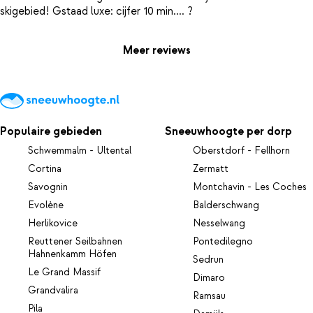
Meer reviews
Populaire gebieden
Sneeuwhoogte per dorp
Schwemmalm - Ultental
Oberstdorf - Fellhorn
Cortina
Zermatt
Savognin
Montchavin - Les Coches
Evolène
Balderschwang
Herlikovice
Nesselwang
Reuttener Seilbahnen
Pontedilegno
Hahnenkamm Höfen
Sedrun
Le Grand Massif
Dimaro
Grandvalira
Ramsau
Pila