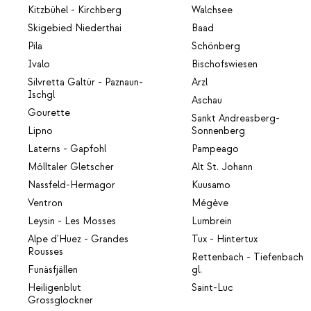
Kitzbühel - Kirchberg
Walchsee
Skigebied Niederthai
Baad
Pila
Schönberg
Ivalo
Bischofswiesen
Silvretta Galtür - Paznaun-
Arzl
Ischgl
Aschau
Gourette
Sankt Andreasberg-
Lipno
Sonnenberg
Laterns - Gapfohl
Pampeago
Mölltaler Gletscher
Alt St. Johann
Nassfeld-Hermagor
Kuusamo
Ventron
Mégève
Leysin - Les Mosses
Lumbrein
Alpe d'Huez - Grandes
Tux - Hintertux
Rousses
Rettenbach - Tiefenbach
Funäsfjällen
gl.
Heiligenblut
Saint-Luc
Grossglockner