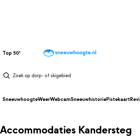
NAAR HOOFDINHOUD
Top 50
Webcams
Wintersportweer
Kaarten
Sneeuwverwacht
Sneeuwhoogte
Weer
Webcam
Sneeuwhistorie
Pistekaart
Rev
Accommodaties Kandersteg