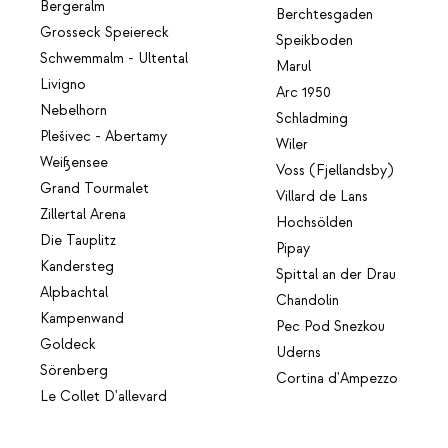
Bergeralm
Berchtesgaden
Grosseck Speiereck
Speikboden
Schwemmalm - Ultental
Marul
Livigno
Arc 1950
Nebelhorn
Schladming
Plešivec - Abertamy
Wiler
Weißensee
Voss (Fjellandsby)
Grand Tourmalet
Villard de Lans
Zillertal Arena
Hochsölden
Die Tauplitz
Pipay
Kandersteg
Spittal an der Drau
Alpbachtal
Chandolin
Kampenwand
Pec Pod Snezkou
Goldeck
Uderns
Sörenberg
Cortina d'Ampezzo
Le Collet D'allevard