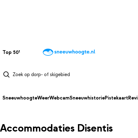
NAAR HOOFDINHOUD
Top 50
Webcams
Wintersportweer
Kaarten
Sneeuwverwacht
Sneeuwhoogte
Weer
Webcam
Sneeuwhistorie
Pistekaart
Rev
Accommodaties Disentis