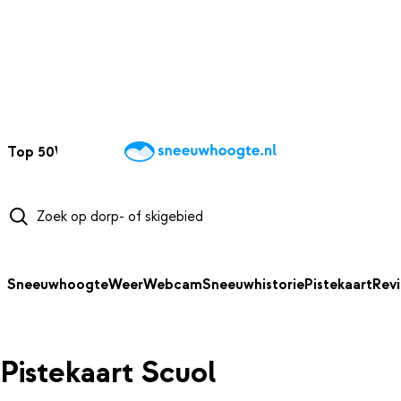
NAAR HOOFDINHOUD
Top 50
Webcams
Wintersportweer
Kaarten
Sneeuwverwacht
Sneeuwhoogte
Weer
Webcam
Sneeuwhistorie
Pistekaart
Rev
Pistekaart Scuol