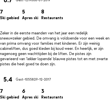
6.7
Gast-12190
08-01-2019
7
5
8
Ski gebied
Apres ski
Restaurants
Zeker in de eerste maanden van het jaar een redelijk
sneeuwzeker gebied. De omvang is voldoende voor een week en
van prima omvang voor families met kinderen. Er zijn weinig
cabineliften, dus goed kleden bij koud weer. En heerlijk, er zijn
nagenoeg geen wachttijden bij de liften. De pistes zijn
gevarieerd van 'lekker lopende' blauwe pistes tot en met zwarte
5.4
Gast-10558
29-12-2017
7
6
3
Ski gebied
Apres ski
Restaurants