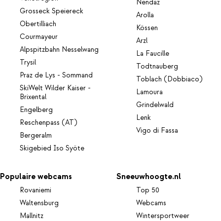
Nendaz
Grosseck Speiereck
Arolla
Obertilliach
Kössen
Courmayeur
Arzl
Alpspitzbahn Nesselwang
La Faucille
Trysil
Todtnauberg
Praz de Lys - Sommand
Toblach (Dobbiaco)
SkiWelt Wilder Kaiser -
Lamoura
Brixental
Grindelwald
Engelberg
Lenk
Reschenpass (AT)
Vigo di Fassa
Bergeralm
Skigebied Iso Syöte
Populaire webcams
Sneeuwhoogte.nl
Rovaniemi
Top 50
Waltensburg
Webcams
Mallnitz
Wintersportweer