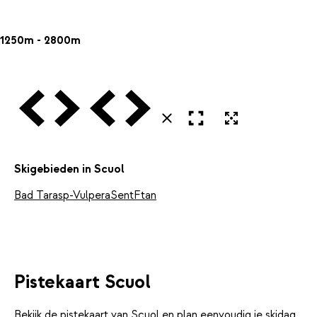
1250m - 2800m
Vorige
Volgende
Vorige
Volgende
Open in volledig scherm
Uitvergroten
Sluiten
Skigebieden in Scuol
Bad Tarasp-Vulpera
Sent
Ftan
Pistekaart Scuol
Bekijk de pistekaart van Scuol en plan eenvoudig je skidag.