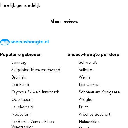
Meer reviews
Populaire gebieden
Sneeuwhoogte per dorp
Sonntag
Schwendt
Skigebied Menzenschwand
Valloire
Brunnalm
Wenns
Lac Blanc
Les Carroz
Olympia Skiwelt Innsbruck
Schönau am Königssee
Obertauern
Alleghe
Lauchernalp
Prutz
Nebelhorn
Arêches Beaufort
Landeck - Zams - Fliess
Hahnenklee
Venetregion